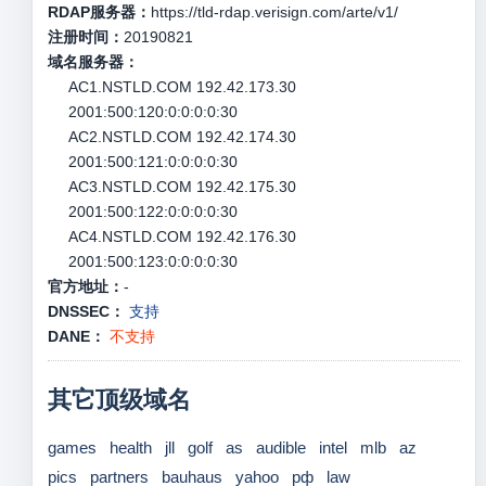
RDAP服务器：
https://tld-rdap.verisign.com/arte/v1/
注册时间：
20190821
域名服务器：
AC1.NSTLD.COM 192.42.173.30
2001:500:120:0:0:0:0:30
AC2.NSTLD.COM 192.42.174.30
2001:500:121:0:0:0:0:30
AC3.NSTLD.COM 192.42.175.30
2001:500:122:0:0:0:0:30
AC4.NSTLD.COM 192.42.176.30
2001:500:123:0:0:0:0:30
官方地址：
-
DNSSEC：
支持
DANE：
不支持
其它顶级域名
games
health
jll
golf
as
audible
intel
mlb
az
pics
partners
bauhaus
yahoo
рф
law