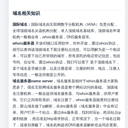
域名相关知识
国际域名：
国际域名由互联网数字分配机构（IANA）负责分配，
全球顶级域名从该机构分配，录入顶级域名基础库。顶级域名申请
机构一般都会有，whois服务器，DNS服务器等。
whois服务器
开放43接口应用软件，对外开放，通过whois协议，
就可以查询该顶级域名下面注册站点信息。可以理解为是一个电话
本，可以查下自己所管辖的城市，所有居民的电话登记信息，包括
号码、住址等。通过whois协议，我们可以查下 某个顶级域名下，
某个域名是否被注册，以及注册是谁，注册的时间，地点，注册人
等等信息，一般这些都是公开的。
域名服务器name server
，域名服务器相对于whois服务器大家熟
悉多了。现在互联网域名服务器是整个网站访问的基础。 顶级域
名注册机构，一般会提供域名服务器、与whois服务器，供用户查
询。它们之间有联系的，域名注册了，whois服务器能查到注册信
息，那么域名做了ip解析，在dns服务器（域名服务器）中会有记
录。用户打开一个站点，通过dns服务器，找到对应ip，然后站点ip
建利链接 ，然后发起http请求协议。正常情况下，当一个域名过期
了，或者别屏蔽了，域名机构提供DNS服务器解析也会同步更新。