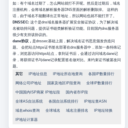
如：有个域名过期了，怎么网站就打不开呢。然后是过期后，域名
注册机构，会将域名解析服务器DNS里面的解析删除掉。 这样的
话，由于域名不能翻译出正常地址，所以网站也就不能打开了。
DNSSEC:
这个是dns域名服务器扩展安全验证协议，为了解决域
名被劫持问题，提供证书链类解析验证功能。目前国内dns服务器
很少有支持该协议的。
dane协议，
是dnssec基础上面，解决域名证书恶意颁发伪造问
题。 会把站点https证书签名部署在dns服务器中，添加一条特殊记
录，浏览器访问https站点，拿到证书后，会通过访问域名dane记
录，将获得证书与dane记录配置签名做对比。来约束证书被篡改问
题。
其它
IP地址信息
IP地址所在地查询
各国IP数量排行
网络公司IP地址
国家及地区IP段查询
全球IP数量排行
中国国内ISP商家 IP地址段
国内省市IP段
全球AS自治系统
各国自治系统排行
IP地址查ASN
域名whois查询
全球域名
域名注册排名
IP地址转换
IP地址计算器