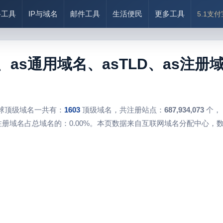
络工具
IP与域名
邮件工具
生活便民
更多工具
5.1支
、as通用域名、asTLD、as注
球顶级域名一共有：
1603
顶级域名，共注册站点：
687,934,073
个，
册域名占总域名的：0.00%。本页数据来自互联网域名分配中心，