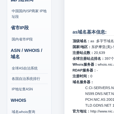
中国国内ISP商家 IP地
址段
省市IP段
as域名基本信息:
国内省市IP段
顶级域名：
as
多字节域名
国家/地区：
东萨摩亚(美)-Sa
ASN / WHOIS /
注册站点数：
20,639
域名
全球注册站点排名：
397
Whois服务器：
whois.nic
全球AS自治系统
RDAP服务器：
-
注册时间：
0
各国自治系统排行
域名服务器：
C.CI-SERVERS.NE
IP地址查ASN
NS99.DNS.NET.NZ
PCH.NIC.AS 2001:
WHOIS
TLD.GDNS.NET 1
官方地址：
http://www.nic
域名whois查询