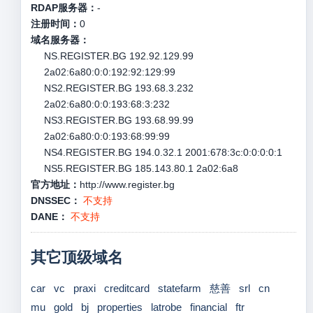
RDAP服务器：
-
注册时间：
0
域名服务器：
NS.REGISTER.BG 192.92.129.99
2a02:6a80:0:0:192:92:129:99
NS2.REGISTER.BG 193.68.3.232
2a02:6a80:0:0:193:68:3:232
NS3.REGISTER.BG 193.68.99.99
2a02:6a80:0:0:193:68:99:99
NS4.REGISTER.BG 194.0.32.1 2001:678:3c:0:0:0:0:1
NS5.REGISTER.BG 185.143.80.1 2a02:6a8
官方地址：
http://www.register.bg
DNSSEC：
不支持
DANE：
不支持
其它顶级域名
car
vc
praxi
creditcard
statefarm
慈善
srl
cn
mu
gold
bj
properties
latrobe
financial
ftr