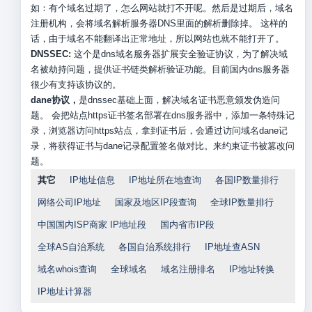
如：有个域名过期了，怎么网站就打不开呢。然后是过期后，域名
注册机构，会将域名解析服务器DNS里面的解析删除掉。 这样的
话，由于域名不能翻译出正常地址，所以网站也就不能打开了。
DNSSEC:
这个是dns域名服务器扩展安全验证协议，为了解决域
名被劫持问题，提供证书链类解析验证功能。目前国内dns服务器
很少有支持该协议的。
dane协议，
是dnssec基础上面，解决域名证书恶意颁发伪造问
题。 会把站点https证书签名部署在dns服务器中，添加一条特殊记
录，浏览器访问https站点，拿到证书后，会通过访问域名dane记
录，将获得证书与dane记录配置签名做对比。来约束证书被篡改问
题。
其它
IP地址信息
IP地址所在地查询
各国IP数量排行
网络公司IP地址
国家及地区IP段查询
全球IP数量排行
中国国内ISP商家 IP地址段
国内省市IP段
全球AS自治系统
各国自治系统排行
IP地址查ASN
域名whois查询
全球域名
域名注册排名
IP地址转换
IP地址计算器