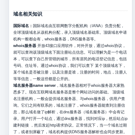
域名相关知识
国际域名：
国际域名由互联网数字分配机构（IANA）负责分配，
全球顶级域名从该机构分配，录入顶级域名基础库。顶级域名申请
机构一般都会有，whois服务器，DNS服务器等。
whois服务器
开放43接口应用软件，对外开放，通过whois协议，
就可以查询该顶级域名下面注册站点信息。可以理解为是一个电话
本，可以查下自己所管辖的城市，所有居民的电话登记信息，包括
号码、住址等。通过whois协议，我们可以查下 某个顶级域名下，
某个域名是否被注册，以及注册是谁，注册的时间，地点，注册人
等等信息，一般这些都是公开的。
域名服务器name server
，域名服务器相对于whois服务器大家熟
悉多了。现在互联网域名服务器是整个网站访问的基础。 顶级域
名注册机构，一般会提供域名服务器、与whois服务器，供用户查
询。它们之间有联系的，域名注册了，whois服务器能查到注册信
息，那么域名做了ip解析，在dns服务器（域名服务器）中会有记
录。用户打开一个站点，通过dns服务器，找到对应ip，然后站点ip
建利链接 ，然后发起http请求协议。正常情况下，当一个域名过期
了，或者别屏蔽了，域名机构提供DNS服务器解析也会同步更新。