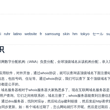
i
ruhr
latino
website
fr
samsung
skin
hm
tokyo
セール
s
识
网数字分配机构（IANA）负责分配，全球顶级域名从该机构分配，录入顶
口应用软件，对外开放，通过whois协议，就可以查询该顶级域名下面注
息，包括号码、住址等。通过whois协议，我们可以查下 某个顶级域
些都是公开的。
，域名服务器相对于whois服务器大家熟悉多了。现在互联网域名服务器
，供用户查询。它们之间有联系的，域名注册了，whois服务器能查到注册信
通过dns服务器，找到对应ip，然后站点ip建利链接 ，然后发起htt
也会同步更新。如：有个域名过期了，怎么网站就打不开呢。然后是过期后