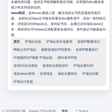
名被劫持问题，提供证书链类解析验证功能。目前国内dns服务器
很少有支持该协议的。
dane协议，
是dnssec基础上面，解决域名证书恶意颁发伪造问
题。 会把站点https证书签名部署在dns服务器中，添加一条特殊记
录，浏览器访问https站点，拿到证书后，会通过访问域名dane记
录，将获得证书与dane记录配置签名做对比。来约束证书被篡改问
题。
其它
IP地址信息
IP地址所在地查询
各国IP数量排行
网络公司IP地址
国家及地区IP段查询
全球IP数量排行
中国国内ISP商家 IP地址段
国内省市IP段
全球AS自治系统
各国自治系统排行
IP地址查ASN
域名whois查询
全球域名
域名注册排名
IP地址转换
IP地址计算器
© 2026查错IT网. Update:2026-08-06
赞助
广告(Ad)