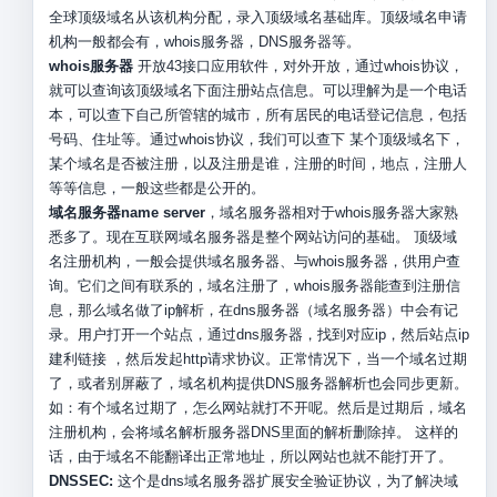
全球顶级域名从该机构分配，录入顶级域名基础库。顶级域名申请
机构一般都会有，whois服务器，DNS服务器等。
whois服务器
开放43接口应用软件，对外开放，通过whois协议，
就可以查询该顶级域名下面注册站点信息。可以理解为是一个电话
本，可以查下自己所管辖的城市，所有居民的电话登记信息，包括
号码、住址等。通过whois协议，我们可以查下 某个顶级域名下，
某个域名是否被注册，以及注册是谁，注册的时间，地点，注册人
等等信息，一般这些都是公开的。
域名服务器name server
，域名服务器相对于whois服务器大家熟
悉多了。现在互联网域名服务器是整个网站访问的基础。 顶级域
名注册机构，一般会提供域名服务器、与whois服务器，供用户查
询。它们之间有联系的，域名注册了，whois服务器能查到注册信
息，那么域名做了ip解析，在dns服务器（域名服务器）中会有记
录。用户打开一个站点，通过dns服务器，找到对应ip，然后站点ip
建利链接 ，然后发起http请求协议。正常情况下，当一个域名过期
了，或者别屏蔽了，域名机构提供DNS服务器解析也会同步更新。
如：有个域名过期了，怎么网站就打不开呢。然后是过期后，域名
注册机构，会将域名解析服务器DNS里面的解析删除掉。 这样的
话，由于域名不能翻译出正常地址，所以网站也就不能打开了。
DNSSEC:
这个是dns域名服务器扩展安全验证协议，为了解决域