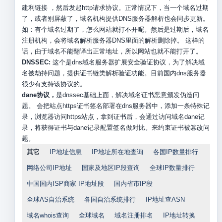
建利链接 ，然后发起http请求协议。正常情况下，当一个域名过期
了，或者别屏蔽了，域名机构提供DNS服务器解析也会同步更新。
如：有个域名过期了，怎么网站就打不开呢。然后是过期后，域名
注册机构，会将域名解析服务器DNS里面的解析删除掉。 这样的
话，由于域名不能翻译出正常地址，所以网站也就不能打开了。
DNSSEC:
这个是dns域名服务器扩展安全验证协议，为了解决域
名被劫持问题，提供证书链类解析验证功能。目前国内dns服务器
很少有支持该协议的。
dane协议，
是dnssec基础上面，解决域名证书恶意颁发伪造问
题。 会把站点https证书签名部署在dns服务器中，添加一条特殊记
录，浏览器访问https站点，拿到证书后，会通过访问域名dane记
录，将获得证书与dane记录配置签名做对比。来约束证书被篡改问
题。
其它
IP地址信息
IP地址所在地查询
各国IP数量排行
网络公司IP地址
国家及地区IP段查询
全球IP数量排行
中国国内ISP商家 IP地址段
国内省市IP段
全球AS自治系统
各国自治系统排行
IP地址查ASN
域名whois查询
全球域名
域名注册排名
IP地址转换