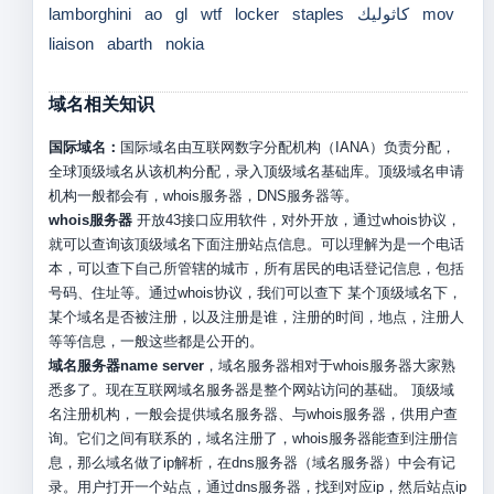
lamborghini
ao
gl
wtf
locker
staples
كاثوليك
mov
liaison
abarth
nokia
域名相关知识
国际域名：
国际域名由互联网数字分配机构（IANA）负责分配，
全球顶级域名从该机构分配，录入顶级域名基础库。顶级域名申请
机构一般都会有，whois服务器，DNS服务器等。
whois服务器
开放43接口应用软件，对外开放，通过whois协议，
就可以查询该顶级域名下面注册站点信息。可以理解为是一个电话
本，可以查下自己所管辖的城市，所有居民的电话登记信息，包括
号码、住址等。通过whois协议，我们可以查下 某个顶级域名下，
某个域名是否被注册，以及注册是谁，注册的时间，地点，注册人
等等信息，一般这些都是公开的。
域名服务器name server
，域名服务器相对于whois服务器大家熟
悉多了。现在互联网域名服务器是整个网站访问的基础。 顶级域
名注册机构，一般会提供域名服务器、与whois服务器，供用户查
询。它们之间有联系的，域名注册了，whois服务器能查到注册信
息，那么域名做了ip解析，在dns服务器（域名服务器）中会有记
录。用户打开一个站点，通过dns服务器，找到对应ip，然后站点ip