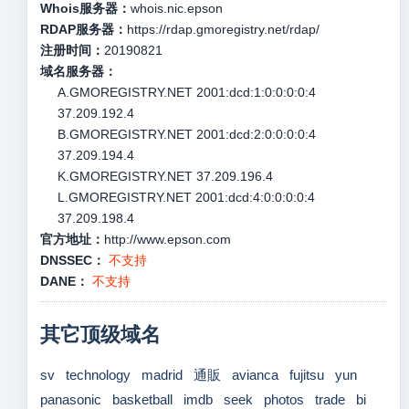
Whois服务器：
whois.nic.epson
RDAP服务器：
https://rdap.gmoregistry.net/rdap/
注册时间：
20190821
域名服务器：
A.GMOREGISTRY.NET 2001:dcd:1:0:0:0:0:4
37.209.192.4
B.GMOREGISTRY.NET 2001:dcd:2:0:0:0:0:4
37.209.194.4
K.GMOREGISTRY.NET 37.209.196.4
L.GMOREGISTRY.NET 2001:dcd:4:0:0:0:0:4
37.209.198.4
官方地址：
http://www.epson.com
DNSSEC：
不支持
DANE：
不支持
其它顶级域名
sv
technology
madrid
通販
avianca
fujitsu
yun
panasonic
basketball
imdb
seek
photos
trade
bi