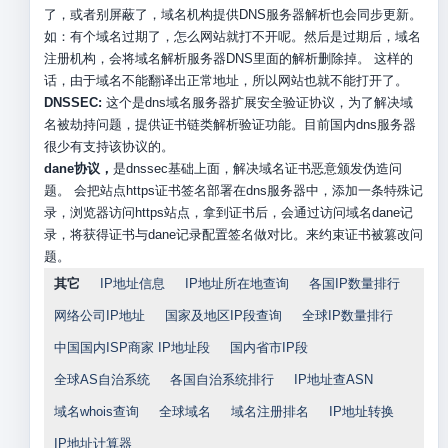
了，或者别屏蔽了，域名机构提供DNS服务器解析也会同步更新。
如：有个域名过期了，怎么网站就打不开呢。然后是过期后，域名
注册机构，会将域名解析服务器DNS里面的解析删除掉。 这样的
话，由于域名不能翻译出正常地址，所以网站也就不能打开了。
DNSSEC:
这个是dns域名服务器扩展安全验证协议，为了解决域
名被劫持问题，提供证书链类解析验证功能。目前国内dns服务器
很少有支持该协议的。
dane协议，
是dnssec基础上面，解决域名证书恶意颁发伪造问
题。 会把站点https证书签名部署在dns服务器中，添加一条特殊记
录，浏览器访问https站点，拿到证书后，会通过访问域名dane记
录，将获得证书与dane记录配置签名做对比。来约束证书被篡改问
题。
其它
IP地址信息
IP地址所在地查询
各国IP数量排行
网络公司IP地址
国家及地区IP段查询
全球IP数量排行
中国国内ISP商家 IP地址段
国内省市IP段
全球AS自治系统
各国自治系统排行
IP地址查ASN
域名whois查询
全球域名
域名注册排名
IP地址转换
IP地址计算器