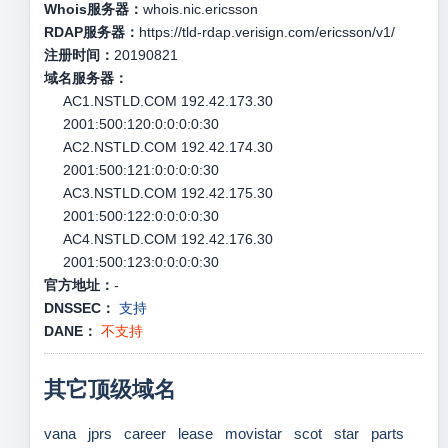
Whois服务器：
whois.nic.ericsson
RDAP服务器：
https://tld-rdap.verisign.com/ericsson/v1/
注册时间：
20190821
域名服务器：
AC1.NSTLD.COM 192.42.173.30
2001:500:120:0:0:0:0:30
AC2.NSTLD.COM 192.42.174.30
2001:500:121:0:0:0:0:30
AC3.NSTLD.COM 192.42.175.30
2001:500:122:0:0:0:0:30
AC4.NSTLD.COM 192.42.176.30
2001:500:123:0:0:0:0:30
官方地址：
-
DNSSEC：
支持
DANE：
不支持
其它顶级域名
vana
jprs
career
lease
movistar
scot
star
parts