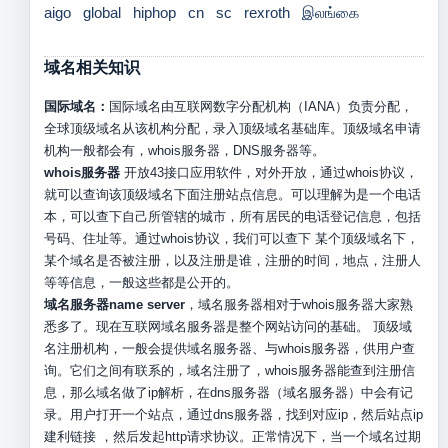
aigo
global
hiphop
cn
sc
rexroth
இலங்கை
域名相关知识
国际域名：
国际域名由互联网数字分配机构（IANA）负责分配，
全球顶级域名从该机构分配，录入顶级域名基础库。顶级域名申请
机构一般都会有，whois服务器，DNS服务器等。
whois服务器
开放43接口应用软件，对外开放，通过whois协议，
就可以查询该顶级域名下面注册站点信息。可以理解为是一个电话
本，可以查下自己所管辖的城市，所有居民的电话登记信息，包括
号码、住址等。通过whois协议，我们可以查下 某个顶级域名下，
某个域名是否被注册，以及注册是谁，注册的时间，地点，注册人
等等信息，一般这些都是公开的。
域名服务器name server
，域名服务器相对于whois服务器大家熟
悉多了。现在互联网域名服务器是整个网站访问的基础。 顶级域
名注册机构，一般会提供域名服务器、与whois服务器，供用户查
询。它们之间有联系的，域名注册了，whois服务器能查到注册信
息，那么域名做了ip解析，在dns服务器（域名服务器）中会有记
录。用户打开一个站点，通过dns服务器，找到对应ip，然后站点ip
建利链接 ，然后发起http请求协议。正常情况下，当一个域名过期