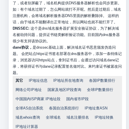
了，或者别屏蔽了，域名机构提供DNS服务器解析也会同步更新。
如：有个域名过期了，怎么网站就打不开呢。然后是过期后，域名
注册机构，会将域名解析服务器DNS里面的解析删除掉。 这样的
话，由于域名不能翻译出正常地址，所以网站也就不能打开了。
DNSSEC:
这个是dns域名服务器扩展安全验证协议，为了解决域
名被劫持问题，提供证书链类解析验证功能。目前国内dns服务器
很少有支持该协议的。
dane协议，
是dnssec基础上面，解决域名证书恶意颁发伪造问
题。 会把站点https证书签名部署在dns服务器中，添加一条特殊记
录，浏览器访问https站点，拿到证书后，会通过访问域名dane记
录，将获得证书与dane记录配置签名做对比。来约束证书被篡改问
题。
其它
IP地址信息
IP地址所在地查询
各国IP数量排行
网络公司IP地址
国家及地区IP段查询
全球IP数量排行
中国国内ISP商家 IP地址段
国内省市IP段
全球AS自治系统
各国自治系统排行
IP地址查ASN
域名whois查询
全球域名
域名注册排名
IP地址转换
IP地址计算器