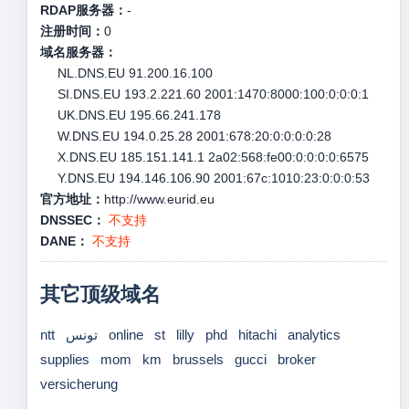
RDAP服务器：
-
注册时间：
0
域名服务器：
NL.DNS.EU 91.200.16.100
SI.DNS.EU 193.2.221.60 2001:1470:8000:100:0:0:0:1
UK.DNS.EU 195.66.241.178
W.DNS.EU 194.0.25.28 2001:678:20:0:0:0:0:28
X.DNS.EU 185.151.141.1 2a02:568:fe00:0:0:0:0:6575
Y.DNS.EU 194.146.106.90 2001:67c:1010:23:0:0:0:53
官方地址：
http://www.eurid.eu
DNSSEC：
不支持
DANE：
不支持
其它顶级域名
ntt
تونس
online
st
lilly
phd
hitachi
analytics
supplies
mom
km
brussels
gucci
broker
versicherung