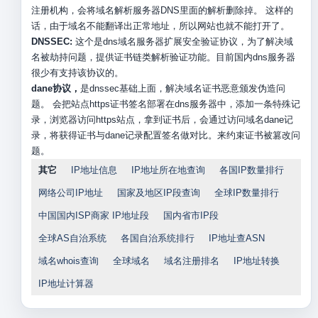
注册机构，会将域名解析服务器DNS里面的解析删除掉。 这样的
话，由于域名不能翻译出正常地址，所以网站也就不能打开了。
DNSSEC:
这个是dns域名服务器扩展安全验证协议，为了解决域
名被劫持问题，提供证书链类解析验证功能。目前国内dns服务器
很少有支持该协议的。
dane协议，
是dnssec基础上面，解决域名证书恶意颁发伪造问
题。 会把站点https证书签名部署在dns服务器中，添加一条特殊记
录，浏览器访问https站点，拿到证书后，会通过访问域名dane记
录，将获得证书与dane记录配置签名做对比。来约束证书被篡改问
题。
其它
IP地址信息
IP地址所在地查询
各国IP数量排行
网络公司IP地址
国家及地区IP段查询
全球IP数量排行
中国国内ISP商家 IP地址段
国内省市IP段
全球AS自治系统
各国自治系统排行
IP地址查ASN
域名whois查询
全球域名
域名注册排名
IP地址转换
IP地址计算器