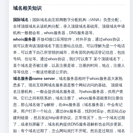
域名相关知识
国际域名：
国际域名由互联网数字分配机构（IANA）负责分配，
全球顶级域名从该机构分配，录入顶级域名基础库。顶级域名申请
机构一般都会有，whois服务器，DNS服务器等。
whois服务器
开放43接口应用软件，对外开放，通过whois协议，
就可以查询该顶级域名下面注册站点信息。可以理解为是一个电话
本，可以查下自己所管辖的城市，所有居民的电话登记信息，包括
号码、住址等。通过whois协议，我们可以查下 某个顶级域名下，
某个域名是否被注册，以及注册是谁，注册的时间，地点，注册人
等等信息，一般这些都是公开的。
域名服务器name server
，域名服务器相对于whois服务器大家熟
悉多了。现在互联网域名服务器是整个网站访问的基础。 顶级域
名注册机构，一般会提供域名服务器、与whois服务器，供用户查
询。它们之间有联系的，域名注册了，whois服务器能查到注册信
息，那么域名做了ip解析，在dns服务器（域名服务器）中会有记
录。用户打开一个站点，通过dns服务器，找到对应ip，然后站点ip
建利链接 ，然后发起http请求协议。正常情况下，当一个域名过期
了，或者别屏蔽了，域名机构提供DNS服务器解析也会同步更新。
如：有个域名过期了，怎么网站就打不开呢。然后是过期后，域名