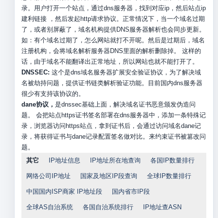
录。用户打开一个站点，通过dns服务器，找到对应ip，然后站点ip
建利链接 ，然后发起http请求协议。正常情况下，当一个域名过期
了，或者别屏蔽了，域名机构提供DNS服务器解析也会同步更新。
如：有个域名过期了，怎么网站就打不开呢。然后是过期后，域名
注册机构，会将域名解析服务器DNS里面的解析删除掉。 这样的
话，由于域名不能翻译出正常地址，所以网站也就不能打开了。
DNSSEC:
这个是dns域名服务器扩展安全验证协议，为了解决域
名被劫持问题，提供证书链类解析验证功能。目前国内dns服务器
很少有支持该协议的。
dane协议，
是dnssec基础上面，解决域名证书恶意颁发伪造问
题。 会把站点https证书签名部署在dns服务器中，添加一条特殊记
录，浏览器访问https站点，拿到证书后，会通过访问域名dane记
录，将获得证书与dane记录配置签名做对比。来约束证书被篡改问
题。
其它
IP地址信息
IP地址所在地查询
各国IP数量排行
网络公司IP地址
国家及地区IP段查询
全球IP数量排行
中国国内ISP商家 IP地址段
国内省市IP段
全球AS自治系统
各国自治系统排行
IP地址查ASN