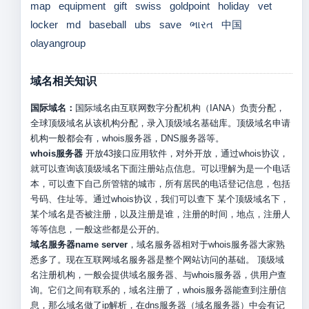
map
equipment
gift
swiss
goldpoint
holiday
vet
locker
md
baseball
ubs
save
ભારત
中国
olayangroup
域名相关知识
国际域名：
国际域名由互联网数字分配机构（IANA）负责分配，
全球顶级域名从该机构分配，录入顶级域名基础库。顶级域名申请
机构一般都会有，whois服务器，DNS服务器等。
whois服务器
开放43接口应用软件，对外开放，通过whois协议，
就可以查询该顶级域名下面注册站点信息。可以理解为是一个电话
本，可以查下自己所管辖的城市，所有居民的电话登记信息，包括
号码、住址等。通过whois协议，我们可以查下 某个顶级域名下，
某个域名是否被注册，以及注册是谁，注册的时间，地点，注册人
等等信息，一般这些都是公开的。
域名服务器name server
，域名服务器相对于whois服务器大家熟
悉多了。现在互联网域名服务器是整个网站访问的基础。 顶级域
名注册机构，一般会提供域名服务器、与whois服务器，供用户查
询。它们之间有联系的，域名注册了，whois服务器能查到注册信
息，那么域名做了ip解析，在dns服务器（域名服务器）中会有记