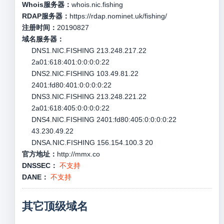
Whois服务器：
whois.nic.fishing
RDAP服务器：
https://rdap.nominet.uk/fishing/
注册时间：
20190827
域名服务器：
DNS1.NIC.FISHING 213.248.217.22
2a01:618:401:0:0:0:0:22
DNS2.NIC.FISHING 103.49.81.22
2401:fd80:401:0:0:0:0:22
DNS3.NIC.FISHING 213.248.221.22
2a01:618:405:0:0:0:0:22
DNS4.NIC.FISHING 2401:fd80:405:0:0:0:0:22
43.230.49.22
DNSA.NIC.FISHING 156.154.100.3 20
官方地址：
http://mmx.co
DNSSEC：
不支持
DANE：
不支持
其它顶级域名