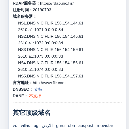
RDAP服务器：
https://rdap.nic.flir/
注册时间：
20190703
域名服务器：
NS1.DNS.NIC.FLIR 156.154.144.61
2610:a1:1071:0:0:0:0:3d
NS2.DNS.NIC.FLIR 156.154.145.61
2610:a1:1072:0:0:0:0:3d
NS3.DNS.NIC.FLIR 156.154.159.61
2610:a1:1073:0:0:0:0:3d
NS4.DNS.NIC.FLIR 156.154.156.61
2610:a1:1074:0:0:0:0:3d
NS5.DNS.NIC.FLIR 156.154.157.61
官方地址：
http://www.flir.com
DNSSEC：
支持
DANE：
不支持
其它顶级域名
vu
villas
ug
الاردن
guru
cbn
auspost
movistar