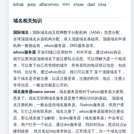
lefrak
jeep
alfaromeo
ভাৰত
show
dad
sina
域名相关知识
国际域名：
国际域名由互联网数字分配机构（IANA）负责分配，
全球顶级域名从该机构分配，录入顶级域名基础库。顶级域名申请
机构一般都会有，whois服务器，DNS服务器等。
whois服务器
开放43接口应用软件，对外开放，通过whois协议，
就可以查询该顶级域名下面注册站点信息。可以理解为是一个电话
本，可以查下自己所管辖的城市，所有居民的电话登记信息，包括
号码、住址等。通过whois协议，我们可以查下 某个顶级域名下，
某个域名是否被注册，以及注册是谁，注册的时间，地点，注册人
等等信息，一般这些都是公开的。
域名服务器name server
，域名服务器相对于whois服务器大家熟
悉多了。现在互联网域名服务器是整个网站访问的基础。 顶级域
名注册机构，一般会提供域名服务器、与whois服务器，供用户查
询。它们之间有联系的，域名注册了，whois服务器能查到注册信
息，那么域名做了ip解析，在dns服务器（域名服务器）中会有记
录。用户打开一个站点，通过dns服务器，找到对应ip，然后站点ip
建利链接 ，然后发起http请求协议。正常情况下，当一个域名过期