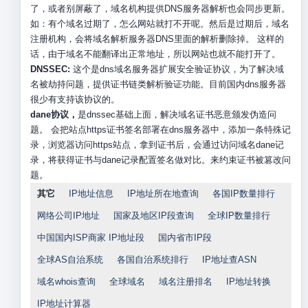
了，或者别屏蔽了，域名机构提供DNS服务器解析也会同步更新。
如：有个域名过期了，怎么网站就打不开呢。然后是过期后，域名
注册机构，会将域名解析服务器DNS里面的解析删除掉。 这样的
话，由于域名不能翻译出正常地址，所以网站也就不能打开了。
DNSSEC:
这个是dns域名服务器扩展安全验证协议，为了解决域
名被劫持问题，提供证书链类解析验证功能。目前国内dns服务器
很少有支持该协议的。
dane协议，
是dnssec基础上面，解决域名证书恶意颁发伪造问
题。 会把站点https证书签名部署在dns服务器中，添加一条特殊记
录，浏览器访问https站点，拿到证书后，会通过访问域名dane记
录，将获得证书与dane记录配置签名做对比。来约束证书被篡改问
题。
其它
IP地址信息
IP地址所在地查询
各国IP数量排行
网络公司IP地址
国家及地区IP段查询
全球IP数量排行
中国国内ISP商家 IP地址段
国内省市IP段
全球AS自治系统
各国自治系统排行
IP地址查ASN
域名whois查询
全球域名
域名注册排名
IP地址转换
IP地址计算器