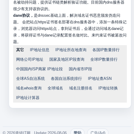
名被劫持问题，提供证书链类解析验证功能。目前国内dns服务器
很少有支持该协议的。
dane协议，
是dnssec基础上面，解决域名证书恶意颁发伪造问
题。 会把站点https证书签名部署在dns服务器中，添加一条特殊记
录，浏览器访问https站点，拿到证书后，会通过访问域名dane记
录，将获得证书与dane记录配置签名做对比。来约束证书被篡改问
题。
其它
IP地址信息
IP地址所在地查询
各国IP数量排行
网络公司IP地址
国家及地区IP段查询
全球IP数量排行
中国国内ISP商家 IP地址段
国内省市IP段
全球AS自治系统
各国自治系统排行
IP地址查ASN
域名whois查询
全球域名
域名注册排名
IP地址转换
IP地址计算器
© 2026查错IT网. Update:2026-08-06
赞助
广告(Ad)