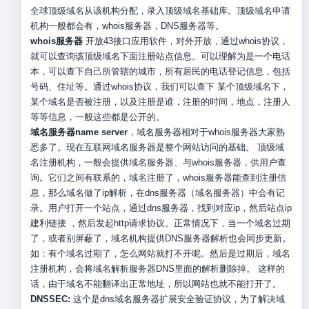
全球顶级域名从该机构分配，录入顶级域名基础库。顶级域名申请
机构一般都会有，whois服务器，DNS服务器等。
whois服务器
开放43接口应用软件，对外开放，通过whois协议，
就可以查询该顶级域名下面注册站点信息。可以理解为是一个电话
本，可以查下自己所管辖的城市，所有居民的电话登记信息，包括
号码、住址等。通过whois协议，我们可以查下 某个顶级域名下，
某个域名是否被注册，以及注册是谁，注册的时间，地点，注册人
等等信息，一般这些都是公开的。
域名服务器name server
，域名服务器相对于whois服务器大家熟
悉多了。现在互联网域名服务器是整个网站访问的基础。 顶级域
名注册机构，一般会提供域名服务器、与whois服务器，供用户查
询。它们之间有联系的，域名注册了，whois服务器能查到注册信
息，那么域名做了ip解析，在dns服务器（域名服务器）中会有记
录。用户打开一个站点，通过dns服务器，找到对应ip，然后站点ip
建利链接 ，然后发起http请求协议。正常情况下，当一个域名过期
了，或者别屏蔽了，域名机构提供DNS服务器解析也会同步更新。
如：有个域名过期了，怎么网站就打不开呢。然后是过期后，域名
注册机构，会将域名解析服务器DNS里面的解析删除掉。 这样的
话，由于域名不能翻译出正常地址，所以网站也就不能打开了。
DNSSEC:
这个是dns域名服务器扩展安全验证协议，为了解决域