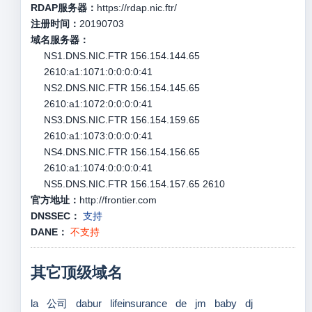
RDAP服务器：
https://rdap.nic.ftr/
注册时间：
20190703
域名服务器：
NS1.DNS.NIC.FTR 156.154.144.65
2610:a1:1071:0:0:0:0:41
NS2.DNS.NIC.FTR 156.154.145.65
2610:a1:1072:0:0:0:0:41
NS3.DNS.NIC.FTR 156.154.159.65
2610:a1:1073:0:0:0:0:41
NS4.DNS.NIC.FTR 156.154.156.65
2610:a1:1074:0:0:0:0:41
NS5.DNS.NIC.FTR 156.154.157.65 2610
官方地址：
http://frontier.com
DNSSEC：
支持
DANE：
不支持
其它顶级域名
la
公司
dabur
lifeinsurance
de
jm
baby
dj