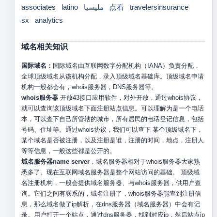
associates
latino
مليسيا
点看
travelersinsurance
sx
analytics
域名相关知识
国际域名：
国际域名由互联网数字分配机构（IANA）负责分配，
全球顶级域名从该机构分配，录入顶级域名基础库。顶级域名申请
机构一般都会有，whois服务器，DNS服务器等。
whois服务器
开放43接口应用软件，对外开放，通过whois协议，
就可以查询该顶级域名下面注册站点信息。可以理解为是一个电话
本，可以查下自己所管辖的城市，所有居民的电话登记信息，包括
号码、住址等。通过whois协议，我们可以查下 某个顶级域名下，
某个域名是否被注册，以及注册是谁，注册的时间，地点，注册人
等等信息，一般这些都是公开的。
域名服务器name server
，域名服务器相对于whois服务器大家熟
悉多了。现在互联网域名服务器是整个网站访问的基础。 顶级域
名注册机构，一般会提供域名服务器、与whois服务器，供用户查
询。它们之间有联系的，域名注册了，whois服务器能查到注册信
息，那么域名做了ip解析，在dns服务器（域名服务器）中会有记
录。用户打开一个站点，通过dns服务器，找到对应ip，然后站点ip