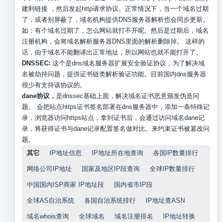
建利链接 ，然后发起http请求协议。正常情况下，当一个域名过期
了，或者别屏蔽了，域名机构提供DNS服务器解析也会同步更新。
如：有个域名过期了，怎么网站就打不开呢。然后是过期后，域名
注册机构，会将域名解析服务器DNS里面的解析删除掉。 这样的
话，由于域名不能翻译出正常地址，所以网站也就不能打开了。
DNSSEC:
这个是dns域名服务器扩展安全验证协议，为了解决域
名被劫持问题，提供证书链类解析验证功能。目前国内dns服务器
很少有支持该协议的。
dane协议，
是dnssec基础上面，解决域名证书恶意颁发伪造问
题。 会把站点https证书签名部署在dns服务器中，添加一条特殊记
录，浏览器访问https站点，拿到证书后，会通过访问域名dane记
录，将获得证书与dane记录配置签名做对比。来约束证书被篡改问
题。
其它
IP地址信息
IP地址所在地查询
各国IP数量排行
网络公司IP地址
国家及地区IP段查询
全球IP数量排行
中国国内ISP商家 IP地址段
国内省市IP段
全球AS自治系统
各国自治系统排行
IP地址查ASN
域名whois查询
全球域名
域名注册排名
IP地址转换