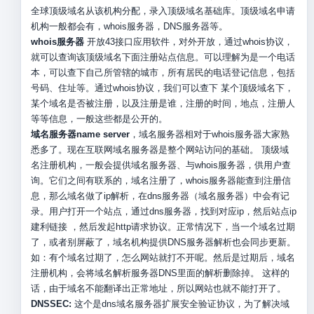
全球顶级域名从该机构分配，录入顶级域名基础库。顶级域名申请
机构一般都会有，whois服务器，DNS服务器等。
whois服务器
开放43接口应用软件，对外开放，通过whois协议，
就可以查询该顶级域名下面注册站点信息。可以理解为是一个电话
本，可以查下自己所管辖的城市，所有居民的电话登记信息，包括
号码、住址等。通过whois协议，我们可以查下 某个顶级域名下，
某个域名是否被注册，以及注册是谁，注册的时间，地点，注册人
等等信息，一般这些都是公开的。
域名服务器name server
，域名服务器相对于whois服务器大家熟
悉多了。现在互联网域名服务器是整个网站访问的基础。 顶级域
名注册机构，一般会提供域名服务器、与whois服务器，供用户查
询。它们之间有联系的，域名注册了，whois服务器能查到注册信
息，那么域名做了ip解析，在dns服务器（域名服务器）中会有记
录。用户打开一个站点，通过dns服务器，找到对应ip，然后站点ip
建利链接 ，然后发起http请求协议。正常情况下，当一个域名过期
了，或者别屏蔽了，域名机构提供DNS服务器解析也会同步更新。
如：有个域名过期了，怎么网站就打不开呢。然后是过期后，域名
注册机构，会将域名解析服务器DNS里面的解析删除掉。 这样的
话，由于域名不能翻译出正常地址，所以网站也就不能打开了。
DNSSEC:
这个是dns域名服务器扩展安全验证协议，为了解决域