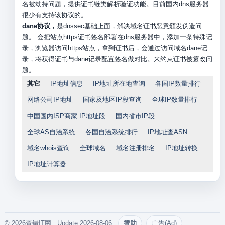
名被劫持问题，提供证书链类解析验证功能。目前国内dns服务器
很少有支持该协议的。
dane协议，
是dnssec基础上面，解决域名证书恶意颁发伪造问
题。 会把站点https证书签名部署在dns服务器中，添加一条特殊记
录，浏览器访问https站点，拿到证书后，会通过访问域名dane记
录，将获得证书与dane记录配置签名做对比。来约束证书被篡改问
题。
其它
IP地址信息
IP地址所在地查询
各国IP数量排行
网络公司IP地址
国家及地区IP段查询
全球IP数量排行
中国国内ISP商家 IP地址段
国内省市IP段
全球AS自治系统
各国自治系统排行
IP地址查ASN
域名whois查询
全球域名
域名注册排名
IP地址转换
IP地址计算器
© 2026查错IT网. Update:2026-08-06
赞助
广告(Ad)