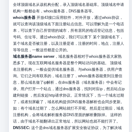
全球顶级域名从该机构分配，录入顶级域名基础库。顶级域名申请
机构一般都会有，whois服务器，DNS服务器等。
whois服务器
开放43接口应用软件，对外开放，通过whois协议，
就可以查询该顶级域名下面注册站点信息。可以理解为是一个电话
本，可以查下自己所管辖的城市，所有居民的电话登记信息，包括
号码、住址等。通过whois协议，我们可以查下 某个顶级域名下，
某个域名是否被注册，以及注册是谁，注册的时间，地点，注册人
等等信息，一般这些都是公开的。
域名服务器name server
，域名服务器相对于whois服务器大家熟
悉多了。现在互联网域名服务器是整个网站访问的基础。 顶级域
名注册机构，一般会提供域名服务器、与whois服务器，供用户查
询。它们之间有联系的，域名注册了，whois服务器能查到注册信
息，那么域名做了ip解析，在dns服务器（域名服务器）中会有记
录。用户打开一个站点，通过dns服务器，找到对应ip，然后站点ip
建利链接 ，然后发起http请求协议。正常情况下，当一个域名过期
了，或者别屏蔽了，域名机构提供DNS服务器解析也会同步更新。
如：有个域名过期了，怎么网站就打不开呢。然后是过期后，域名
注册机构，会将域名解析服务器DNS里面的解析删除掉。 这样的
话，由于域名不能翻译出正常地址，所以网站也就不能打开了。
DNSSEC:
这个是dns域名服务器扩展安全验证协议，为了解决域