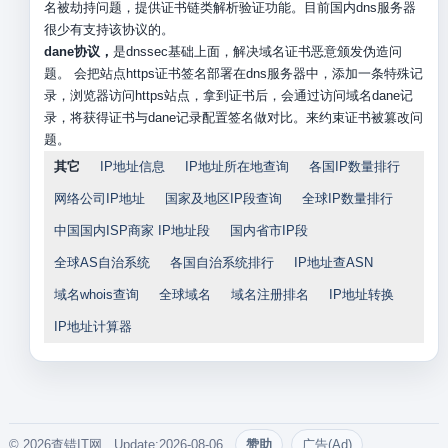
名被劫持问题，提供证书链类解析验证功能。目前国内dns服务器
很少有支持该协议的。
dane协议，
是dnssec基础上面，解决域名证书恶意颁发伪造问
题。 会把站点https证书签名部署在dns服务器中，添加一条特殊记
录，浏览器访问https站点，拿到证书后，会通过访问域名dane记
录，将获得证书与dane记录配置签名做对比。来约束证书被篡改问
题。
其它
IP地址信息
IP地址所在地查询
各国IP数量排行
网络公司IP地址
国家及地区IP段查询
全球IP数量排行
中国国内ISP商家 IP地址段
国内省市IP段
全球AS自治系统
各国自治系统排行
IP地址查ASN
域名whois查询
全球域名
域名注册排名
IP地址转换
IP地址计算器
© 2026查错IT网. Update:2026-08-06
赞助
广告(Ad)