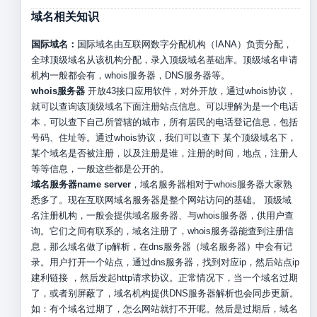
域名相关知识
国际域名：
国际域名由互联网数字分配机构（IANA）负责分配，
全球顶级域名从该机构分配，录入顶级域名基础库。顶级域名申请
机构一般都会有，whois服务器，DNS服务器等。
whois服务器
开放43接口应用软件，对外开放，通过whois协议，
就可以查询该顶级域名下面注册站点信息。可以理解为是一个电话
本，可以查下自己所管辖的城市，所有居民的电话登记信息，包括
号码、住址等。通过whois协议，我们可以查下 某个顶级域名下，
某个域名是否被注册，以及注册是谁，注册的时间，地点，注册人
等等信息，一般这些都是公开的。
域名服务器name server
，域名服务器相对于whois服务器大家熟
悉多了。现在互联网域名服务器是整个网站访问的基础。 顶级域
名注册机构，一般会提供域名服务器、与whois服务器，供用户查
询。它们之间有联系的，域名注册了，whois服务器能查到注册信
息，那么域名做了ip解析，在dns服务器（域名服务器）中会有记
录。用户打开一个站点，通过dns服务器，找到对应ip，然后站点ip
建利链接 ，然后发起http请求协议。正常情况下，当一个域名过期
了，或者别屏蔽了，域名机构提供DNS服务器解析也会同步更新。
如：有个域名过期了，怎么网站就打不开呢。然后是过期后，域名