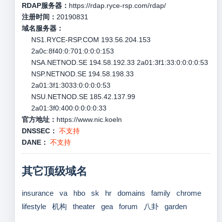
RDAP服务器：
https://rdap.ryce-rsp.com/rdap/
注册时间：
20190831
域名服务器：
NS1.RYCE-RSP.COM 193.56.204.153
2a0c:8f40:0:701:0:0:0:153
NSA.NETNOD.SE 194.58.192.33 2a01:3f1:33:0:0:0:0:53
NSP.NETNOD.SE 194.58.198.33
2a01:3f1:3033:0:0:0:0:53
NSU.NETNOD.SE 185.42.137.99
2a01:3f0:400:0:0:0:0:33
官方地址：
https://www.nic.koeln
DNSSEC：
不支持
DANE：
不支持
其它顶级域名
insurance
va
hbo
sk
hr
domains
family
chrome
lifestyle
机构
theater
gea
forum
八卦
garden