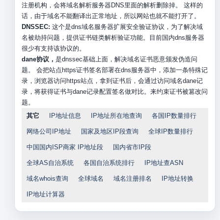
注册机构，会将域名解析服务器DNS里面的解析删除掉。 这样的
话，由于域名不能翻译出正常地址，所以网站也就不能打开了。
DNSSEC:
这个是dns域名服务器扩展安全验证协议，为了解决域
名被劫持问题，提供证书链类解析验证功能。目前国内dns服务器
很少有支持该协议的。
dane协议，
是dnssec基础上面，解决域名证书恶意颁发伪造问
题。 会把站点https证书签名部署在dns服务器中，添加一条特殊记
录，浏览器访问https站点，拿到证书后，会通过访问域名dane记
录，将获得证书与dane记录配置签名做对比。来约束证书被篡改问
题。
其它
IP地址信息
IP地址所在地查询
各国IP数量排行
网络公司IP地址
国家及地区IP段查询
全球IP数量排行
中国国内ISP商家 IP地址段
国内省市IP段
全球AS自治系统
各国自治系统排行
IP地址查ASN
域名whois查询
全球域名
域名注册排名
IP地址转换
IP地址计算器