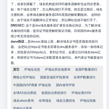
了，或者别屏蔽了，域名机构提供DNS服务器解析也会同步更新。
如：有个域名过期了，怎么网站就打不开呢。然后是过期后，域名
注册机构，会将域名解析服务器DNS里面的解析删除掉。 这样的
话，由于域名不能翻译出正常地址，所以网站也就不能打开了。
DNSSEC:
这个是dns域名服务器扩展安全验证协议，为了解决域
名被劫持问题，提供证书链类解析验证功能。目前国内dns服务器
很少有支持该协议的。
dane协议，
是dnssec基础上面，解决域名证书恶意颁发伪造问
题。 会把站点https证书签名部署在dns服务器中，添加一条特殊记
录，浏览器访问https站点，拿到证书后，会通过访问域名dane记
录，将获得证书与dane记录配置签名做对比。来约束证书被篡改问
题。
其它
IP地址信息
IP地址所在地查询
各国IP数量排行
网络公司IP地址
国家及地区IP段查询
全球IP数量排行
中国国内ISP商家 IP地址段
国内省市IP段
全球AS自治系统
各国自治系统排行
IP地址查ASN
域名whois查询
全球域名
域名注册排名
IP地址转换
IP地址计算器