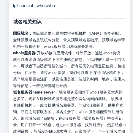
lplfinancial
whoswho
域名相关知识
国际域名：
国际域名由互联网数字分配机构（IANA）负责分配，
全球顶级域名从该机构分配，录入顶级域名基础库。顶级域名申请
机构一般都会有，whois服务器，DNS服务器等。
whois服务器
开放43接口应用软件，对外开放，通过whois协议，
就可以查询该顶级域名下面注册站点信息。可以理解为是一个电话
本，可以查下自己所管辖的城市，所有居民的电话登记信息，包括
号码、住址等。通过whois协议，我们可以查下 某个顶级域名下，
某个域名是否被注册，以及注册是谁，注册的时间，地点，注册人
等等信息，一般这些都是公开的。
域名服务器name server
，域名服务器相对于whois服务器大家熟
悉多了。现在互联网域名服务器是整个网站访问的基础。 顶级域
名注册机构，一般会提供域名服务器、与whois服务器，供用户查
询。它们之间有联系的，域名注册了，whois服务器能查到注册信
息，那么域名做了ip解析，在dns服务器（域名服务器）中会有记
录。用户打开一个站点，通过dns服务器，找到对应ip，然后站点ip
建利链接 ，然后发起http请求协议。正常情况下，当一个域名过期