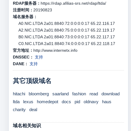
RDAP服务器：
https://rdap.afilias-srs.net/rdap/ltda/
注册时间：
20190823
域名服务器：
A0.NIC.LTDA 2a01:8840:72:0:0:0:0:17 65.22.116.17
A2.NIC.LTDA 2a01:8840:75:0:0:0:0:17 65.22.119.17
B0.NIC.LTDA 2a01:8840:73:0:0:0:0:17 65.22.117.17
C0.NIC.LTDA 2a01:8840:74:0:0:0:0:17 65.22.118.17
官方地址：
http://www.internetx.info
DNSSEC：
支持
DANE：
支持
其它顶级域名
hitachi
bloomberg
saarland
fashion
read
download
ltda
lexus
homedepot
docs
pid
oldnavy
haus
charity
deal
域名相关知识