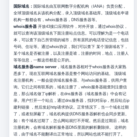
国际域名：
国际域名由互联网数字分配机构（IANA）负责分配，
全球顶级域名从该机构分配，录入顶级域名基础库。顶级域名申请
机构一般都会有，whois服务器，DNS服务器等。
whois服务器
开放43接口应用软件，对外开放，通过whois协议，
就可以查询该顶级域名下面注册站点信息。可以理解为是一个电话
本，可以查下自己所管辖的城市，所有居民的电话登记信息，包括
号码、住址等。通过whois协议，我们可以查下 某个顶级域名下，
某个域名是否被注册，以及注册是谁，注册的时间，地点，注册人
等等信息，一般这些都是公开的。
域名服务器name server
，域名服务器相对于whois服务器大家熟
悉多了。现在互联网域名服务器是整个网站访问的基础。 顶级域
名注册机构，一般会提供域名服务器、与whois服务器，供用户查
询。它们之间有联系的，域名注册了，whois服务器能查到注册信
息，那么域名做了ip解析，在dns服务器（域名服务器）中会有记
录。用户打开一个站点，通过dns服务器，找到对应ip，然后站点ip
建利链接 ，然后发起http请求协议。正常情况下，当一个域名过期
了，或者别屏蔽了，域名机构提供DNS服务器解析也会同步更新。
如：有个域名过期了，怎么网站就打不开呢。然后是过期后，域名
注册机构，会将域名解析服务器DNS里面的解析删除掉。 这样的
话，由于域名不能翻译出正常地址，所以网站也就不能打开了。