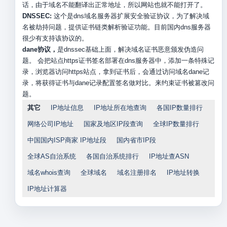
话，由于域名不能翻译出正常地址，所以网站也就不能打开了。
DNSSEC:
这个是dns域名服务器扩展安全验证协议，为了解决域
名被劫持问题，提供证书链类解析验证功能。目前国内dns服务器
很少有支持该协议的。
dane协议，
是dnssec基础上面，解决域名证书恶意颁发伪造问
题。 会把站点https证书签名部署在dns服务器中，添加一条特殊记
录，浏览器访问https站点，拿到证书后，会通过访问域名dane记
录，将获得证书与dane记录配置签名做对比。来约束证书被篡改问
题。
其它
IP地址信息
IP地址所在地查询
各国IP数量排行
网络公司IP地址
国家及地区IP段查询
全球IP数量排行
中国国内ISP商家 IP地址段
国内省市IP段
全球AS自治系统
各国自治系统排行
IP地址查ASN
域名whois查询
全球域名
域名注册排名
IP地址转换
IP地址计算器