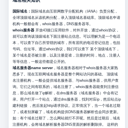
域名相关知识
国际域名：
国际域名由互联网数字分配机构（IANA）负责分配，
全球顶级域名从该机构分配，录入顶级域名基础库。顶级域名申请
机构一般都会有，whois服务器，DNS服务器等。
whois服务器
开放43接口应用软件，对外开放，通过whois协议，
就可以查询该顶级域名下面注册站点信息。可以理解为是一个电话
本，可以查下自己所管辖的城市，所有居民的电话登记信息，包括
号码、住址等。通过whois协议，我们可以查下 某个顶级域名下，
某个域名是否被注册，以及注册是谁，注册的时间，地点，注册人
等等信息，一般这些都是公开的。
域名服务器name server
，域名服务器相对于whois服务器大家熟
悉多了。现在互联网域名服务器是整个网站访问的基础。 顶级域
名注册机构，一般会提供域名服务器、与whois服务器，供用户查
询。它们之间有联系的，域名注册了，whois服务器能查到注册信
息，那么域名做了ip解析，在dns服务器（域名服务器）中会有记
录。用户打开一个站点，通过dns服务器，找到对应ip，然后站点ip
建利链接 ，然后发起http请求协议。正常情况下，当一个域名过期
了，或者别屏蔽了，域名机构提供DNS服务器解析也会同步更新。
如：有个域名过期了，怎么网站就打不开呢。然后是过期后，域名
注册机构，会将域名解析服务器DNS里面的解析删除掉。 这样的