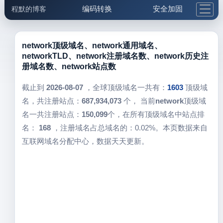
编码转换
安全加固
程默的博客
格式化与前端
网络工具
IP与域名
邮件工具
生活便民
更多工具
network顶级域名、network通用域名、
networkTLD、network注册域名数、network历史注
5.1支付宝大红包
册域名数、network站点数
截止到
2026-08-07
，全球顶级域名一共有：
1603
顶级域
名，共注册站点：
687,934,073
个， 当前
network
顶级域
名一共注册站点：
150,099
个，在所有顶级域名中站点排
名：
168
，注册域名占总域名的：0.02%。本页数据来自
互联网域名分配中心，数据天天更新。