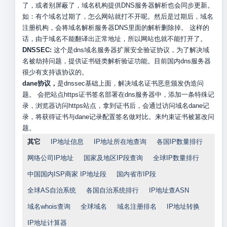
了，或者别屏蔽了，域名机构提供DNS服务器解析也会同步更新。
如：有个域名过期了，怎么网站就打不开呢。然后是过期后，域名
注册机构，会将域名解析服务器DNS里面的解析删除掉。 这样的
话，由于域名不能翻译出正常地址，所以网站也就不能打开了。
DNSSEC:
这个是dns域名服务器扩展安全验证协议，为了解决域
名被劫持问题，提供证书链类解析验证功能。目前国内dns服务器
很少有支持该协议的。
dane协议，
是dnssec基础上面，解决域名证书恶意颁发伪造问
题。 会把站点https证书签名部署在dns服务器中，添加一条特殊记
录，浏览器访问https站点，拿到证书后，会通过访问域名dane记
录，将获得证书与dane记录配置签名做对比。来约束证书被篡改问
题。
其它
IP地址信息
IP地址所在地查询
各国IP数量排行
网络公司IP地址
国家及地区IP段查询
全球IP数量排行
中国国内ISP商家 IP地址段
国内省市IP段
全球AS自治系统
各国自治系统排行
IP地址查ASN
域名whois查询
全球域名
域名注册排名
IP地址转换
IP地址计算器