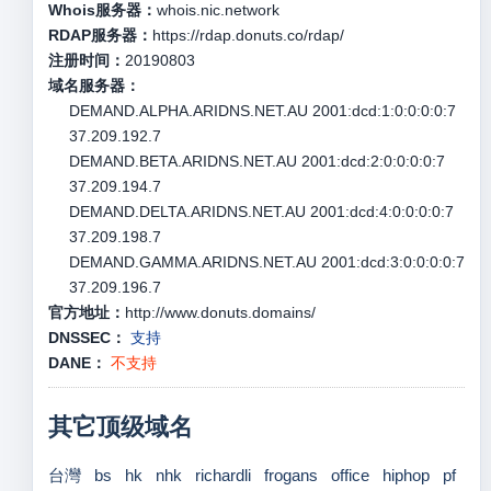
Whois服务器：
whois.nic.network
RDAP服务器：
https://rdap.donuts.co/rdap/
注册时间：
20190803
域名服务器：
DEMAND.ALPHA.ARIDNS.NET.AU 2001:dcd:1:0:0:0:0:7
37.209.192.7
DEMAND.BETA.ARIDNS.NET.AU 2001:dcd:2:0:0:0:0:7
37.209.194.7
DEMAND.DELTA.ARIDNS.NET.AU 2001:dcd:4:0:0:0:0:7
37.209.198.7
DEMAND.GAMMA.ARIDNS.NET.AU 2001:dcd:3:0:0:0:0:7
37.209.196.7
官方地址：
http://www.donuts.domains/
DNSSEC：
支持
DANE：
不支持
其它顶级域名
台灣
bs
hk
nhk
richardli
frogans
office
hiphop
pf