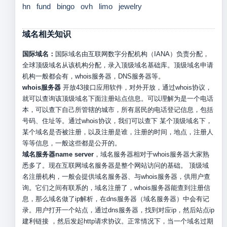
hn
fund
bingo
ovh
limo
jewelry
域名相关知识
国际域名：
国际域名由互联网数字分配机构（IANA）负责分配，
全球顶级域名从该机构分配，录入顶级域名基础库。顶级域名申请
机构一般都会有，whois服务器，DNS服务器等。
whois服务器
开放43接口应用软件，对外开放，通过whois协议，
就可以查询该顶级域名下面注册站点信息。可以理解为是一个电话
本，可以查下自己所管辖的城市，所有居民的电话登记信息，包括
号码、住址等。通过whois协议，我们可以查下 某个顶级域名下，
某个域名是否被注册，以及注册是谁，注册的时间，地点，注册人
等等信息，一般这些都是公开的。
域名服务器name server
，域名服务器相对于whois服务器大家熟
悉多了。现在互联网域名服务器是整个网站访问的基础。 顶级域
名注册机构，一般会提供域名服务器、与whois服务器，供用户查
询。它们之间有联系的，域名注册了，whois服务器能查到注册信
息，那么域名做了ip解析，在dns服务器（域名服务器）中会有记
录。用户打开一个站点，通过dns服务器，找到对应ip，然后站点ip
建利链接 ，然后发起http请求协议。正常情况下，当一个域名过期