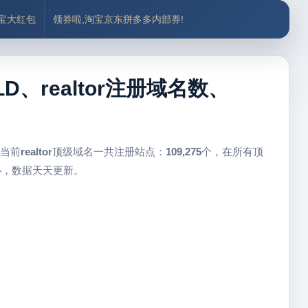
付宝大红包
领券啦,淘宝京东拼多多内部券!
TLD、realtor注册域名数、
 当前
realtor
顶级域名一共注册站点：
109,275
个，在所有顶
心，数据天天更新。