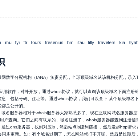
m
mu
fyi
ftr
tours
fresenius
hm
itau
lilly
travelers
kia
hyat
识
网数字分配机构（IANA）负责分配，全球顶级域名从该机构分配，录入顶
口应用软件，对外开放，通过whois协议，就可以查询该顶级域名下面注
息，包括号码、住址等。通过whois协议，我们可以查下 某个顶级域
些都是公开的。
，域名服务器相对于whois服务器大家熟悉多了。现在互联网域名服务器
，供用户查询。它们之间有联系的，域名注册了，whois服务器能查到注册信
通过dns服务器，找到对应ip，然后站点ip建利链接 ，然后发起htt
也会同步更新。如：有个域名过期了，怎么网站就打不开呢。然后是过期后