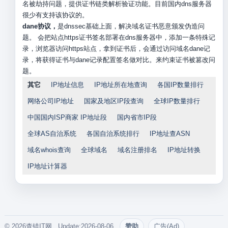
名被劫持问题，提供证书链类解析验证功能。目前国内dns服务器
很少有支持该协议的。
dane协议，
是dnssec基础上面，解决域名证书恶意颁发伪造问
题。 会把站点https证书签名部署在dns服务器中，添加一条特殊记
录，浏览器访问https站点，拿到证书后，会通过访问域名dane记
录，将获得证书与dane记录配置签名做对比。来约束证书被篡改问
题。
其它
IP地址信息
IP地址所在地查询
各国IP数量排行
网络公司IP地址
国家及地区IP段查询
全球IP数量排行
中国国内ISP商家 IP地址段
国内省市IP段
全球AS自治系统
各国自治系统排行
IP地址查ASN
域名whois查询
全球域名
域名注册排名
IP地址转换
IP地址计算器
© 2026查错IT网. Update:2026-08-06
赞助
广告(Ad)