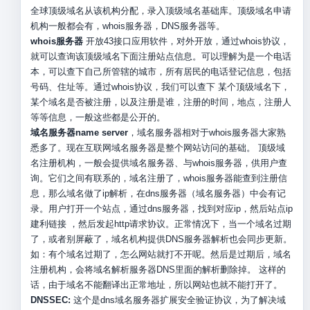
全球顶级域名从该机构分配，录入顶级域名基础库。顶级域名申请
机构一般都会有，whois服务器，DNS服务器等。
whois服务器
开放43接口应用软件，对外开放，通过whois协议，
就可以查询该顶级域名下面注册站点信息。可以理解为是一个电话
本，可以查下自己所管辖的城市，所有居民的电话登记信息，包括
号码、住址等。通过whois协议，我们可以查下 某个顶级域名下，
某个域名是否被注册，以及注册是谁，注册的时间，地点，注册人
等等信息，一般这些都是公开的。
域名服务器name server
，域名服务器相对于whois服务器大家熟
悉多了。现在互联网域名服务器是整个网站访问的基础。 顶级域
名注册机构，一般会提供域名服务器、与whois服务器，供用户查
询。它们之间有联系的，域名注册了，whois服务器能查到注册信
息，那么域名做了ip解析，在dns服务器（域名服务器）中会有记
录。用户打开一个站点，通过dns服务器，找到对应ip，然后站点ip
建利链接 ，然后发起http请求协议。正常情况下，当一个域名过期
了，或者别屏蔽了，域名机构提供DNS服务器解析也会同步更新。
如：有个域名过期了，怎么网站就打不开呢。然后是过期后，域名
注册机构，会将域名解析服务器DNS里面的解析删除掉。 这样的
话，由于域名不能翻译出正常地址，所以网站也就不能打开了。
DNSSEC:
这个是dns域名服务器扩展安全验证协议，为了解决域