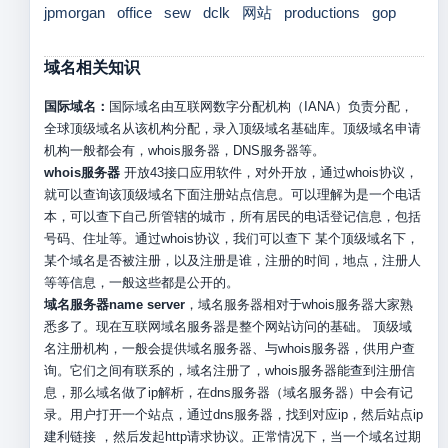
jpmorgan
office
sew
dclk
网站
productions
gop
域名相关知识
国际域名：
国际域名由互联网数字分配机构（IANA）负责分配，
全球顶级域名从该机构分配，录入顶级域名基础库。顶级域名申请
机构一般都会有，whois服务器，DNS服务器等。
whois服务器
开放43接口应用软件，对外开放，通过whois协议，
就可以查询该顶级域名下面注册站点信息。可以理解为是一个电话
本，可以查下自己所管辖的城市，所有居民的电话登记信息，包括
号码、住址等。通过whois协议，我们可以查下 某个顶级域名下，
某个域名是否被注册，以及注册是谁，注册的时间，地点，注册人
等等信息，一般这些都是公开的。
域名服务器name server
，域名服务器相对于whois服务器大家熟
悉多了。现在互联网域名服务器是整个网站访问的基础。 顶级域
名注册机构，一般会提供域名服务器、与whois服务器，供用户查
询。它们之间有联系的，域名注册了，whois服务器能查到注册信
息，那么域名做了ip解析，在dns服务器（域名服务器）中会有记
录。用户打开一个站点，通过dns服务器，找到对应ip，然后站点ip
建利链接 ，然后发起http请求协议。正常情况下，当一个域名过期