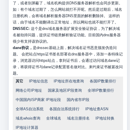
了，或者别屏蔽了，域名机构提供DNS服务器解析也会同步更新。
如：有个域名过期了，怎么网站就打不开呢。然后是过期后，域名
注册机构，会将域名解析服务器DNS里面的解析删除掉。 这样的
话，由于域名不能翻译出正常地址，所以网站也就不能打开了。
DNSSEC:
这个是dns域名服务器扩展安全验证协议，为了解决域
名被劫持问题，提供证书链类解析验证功能。目前国内dns服务器
很少有支持该协议的。
dane协议，
是dnssec基础上面，解决域名证书恶意颁发伪造问
题。 会把站点https证书签名部署在dns服务器中，添加一条特殊记
录，浏览器访问https站点，拿到证书后，会通过访问域名dane记
录，将获得证书与dane记录配置签名做对比。来约束证书被篡改问
题。
其它
IP地址信息
IP地址所在地查询
各国IP数量排行
网络公司IP地址
国家及地区IP段查询
全球IP数量排行
中国国内ISP商家 IP地址段
国内省市IP段
全球AS自治系统
各国自治系统排行
IP地址查ASN
域名whois查询
全球域名
域名注册排名
IP地址转换
IP地址计算器