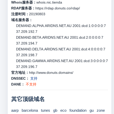
Whois服务器：
whois.nic.tienda
RDAP服务器：
https://rdap.donuts.co/rdap/
注册时间：
20190803
域名服务器：
DEMAND.ALPHA.ARIDNS.NET.AU 2001:dcd:1:0:0:0:0:7
37.209.192.7
DEMAND.BETA.ARIDNS.NET.AU 2001:dcd:2:0:0:0:0:7
37.209.194.7
DEMAND.DELTA.ARIDNS.NET.AU 2001:dcd:4:0:0:0:0:7
37.209.198.7
DEMAND.GAMMA.ARIDNS.NET.AU 2001:dcd:3:0:0:0:0:7
37.209.196.7
官方地址：
http://www.donuts.domains/
DNSSEC：
支持
DANE：
不支持
其它顶级域名
aarp
barcelona
tunes
gb
eco
foundation
gu
zone