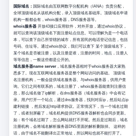
国际域名：
国际域名由互联网数字分配机构（IANA）负责分配，
全球顶级域名从该机构分配，录入顶级域名基础库。顶级域名申请
机构一般都会有，whois服务器，DNS服务器等。
whois服务器
开放43接口应用软件，对外开放，通过whois协议，
就可以查询该顶级域名下面注册站点信息。可以理解为是一个电话
本，可以查下自己所管辖的城市，所有居民的电话登记信息，包括
号码、住址等。通过whois协议，我们可以查下 某个顶级域名下，
某个域名是否被注册，以及注册是谁，注册的时间，地点，注册人
等等信息，一般这些都是公开的。
域名服务器name server
，域名服务器相对于whois服务器大家熟
悉多了。现在互联网域名服务器是整个网站访问的基础。 顶级域
名注册机构，一般会提供域名服务器、与whois服务器，供用户查
询。它们之间有联系的，域名注册了，whois服务器能查到注册信
息，那么域名做了ip解析，在dns服务器（域名服务器）中会有记
录。用户打开一个站点，通过dns服务器，找到对应ip，然后站点ip
建利链接 ，然后发起http请求协议。正常情况下，当一个域名过期
了，或者别屏蔽了，域名机构提供DNS服务器解析也会同步更新。
如：有个域名过期了，怎么网站就打不开呢。然后是过期后，域名
注册机构，会将域名解析服务器DNS里面的解析删除掉。 这样的
话，由于域名不能翻译出正常地址，所以网站也就不能打开了。