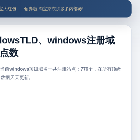
付宝大红包
领券啦,淘宝京东拼多多内部券!
owsTLD、windows注册域
站点数
 当前
windows
顶级域名一共注册站点：
776
个，在所有顶级
，数据天天更新。