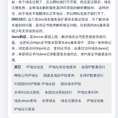
如：有个域名过期了，怎么网站就打不开呢。然后是过期后，域名
注册机构，会将域名解析服务器DNS里面的解析删除掉。 这样的
话，由于域名不能翻译出正常地址，所以网站也就不能打开了。
DNSSEC:
这个是dns域名服务器扩展安全验证协议，为了解决域
名被劫持问题，提供证书链类解析验证功能。目前国内dns服务器
很少有支持该协议的。
dane协议，
是dnssec基础上面，解决域名证书恶意颁发伪造问
题。 会把站点https证书签名部署在dns服务器中，添加一条特殊记
录，浏览器访问https站点，拿到证书后，会通过访问域名dane记
录，将获得证书与dane记录配置签名做对比。来约束证书被篡改问
题。
其它
IP地址信息
IP地址所在地查询
各国IP数量排行
网络公司IP地址
国家及地区IP段查询
全球IP数量排行
中国国内ISP商家 IP地址段
国内省市IP段
全球AS自治系统
各国自治系统排行
IP地址查ASN
域名whois查询
全球域名
域名注册排名
IP地址转换
IP地址计算器