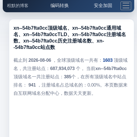
编码转换
安全加固
程默的博客
格式化与前端
网络工具
IP与域名
邮件工具
生活便民
更多工具
xn--54b7fta0cc顶级域名、xn--54b7fta0cc通用域
名、xn--54b7fta0ccTLD、xn--54b7fta0cc注册域名
5.1支付宝大红包
数、xn--54b7fta0cc历史注册域名数、xn-
-54b7fta0cc站点数
截止到
2026-08-06
，全球顶级域名一共有：
1603
顶级域
名，共注册站点：
687,934,073
个， 当前
xn--54b7fta0cc
顶级域名一共注册站点：
385
个，在所有顶级域名中站点
排名：
941
，注册域名占总域名的：0.00%。本页数据来
自互联网域名分配中心，数据天天更新。