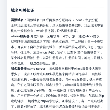
域名相关知识
国际域名：
国际域名由互联网数字分配机构（IANA）负责分配，
全球顶级域名从该机构分配，录入顶级域名基础库。顶级域名申请
机构一般都会有，whois服务器，DNS服务器等。
whois服务器
开放43接口应用软件，对外开放，通过whois协议，
就可以查询该顶级域名下面注册站点信息。可以理解为是一个电话
本，可以查下自己所管辖的城市，所有居民的电话登记信息，包括
号码、住址等。通过whois协议，我们可以查下 某个顶级域名下，
某个域名是否被注册，以及注册是谁，注册的时间，地点，注册人
等等信息，一般这些都是公开的。
域名服务器name server
，域名服务器相对于whois服务器大家熟
悉多了。现在互联网域名服务器是整个网站访问的基础。 顶级域
名注册机构，一般会提供域名服务器、与whois服务器，供用户查
询。它们之间有联系的，域名注册了，whois服务器能查到注册信
息，那么域名做了ip解析，在dns服务器（域名服务器）中会有记
录。用户打开一个站点，通过dns服务器，找到对应ip，然后站点ip
建利链接 ，然后发起http请求协议。正常情况下，当一个域名过期
了，或者别屏蔽了，域名机构提供DNS服务器解析也会同步更新。