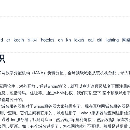
ed
er
koeln
संगठन
hoteles
cn
kh
lexus
cal
citi
lighting
网
识
网数字分配机构（IANA）负责分配，全球顶级域名从该机构分配，录入顶
口应用软件，对外开放，通过whois协议，就可以查询该顶级域名下面注
息，包括号码、住址等。通过whois协议，我们可以查下 某个顶级域
些都是公开的。
，域名服务器相对于whois服务器大家熟悉多了。现在互联网域名服务器
，供用户查询。它们之间有联系的，域名注册了，whois服务器能查到注册信
通过dns服务器，找到对应ip，然后站点ip建利链接 ，然后发起htt
也会同步更新。如：有个域名过期了，怎么网站就打不开呢。然后是过期后