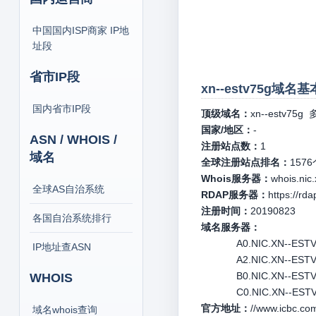
中国国内ISP商家 IP地
址段
省市IP段
xn--estv75g域名
国内省市IP段
顶级域名：
xn--estv75g
多
国家/地区：
-
ASN / WHOIS /
注册站点数：
1
域名
全球注册站点排名：
1576
Whois服务器：
whois.nic
全球AS自治系统
RDAP服务器：
https://rda
注册时间：
20190823
各国自治系统排行
域名服务器：
A0.NIC.XN--ESTV7
IP地址查ASN
A2.NIC.XN--ESTV7
B0.NIC.XN--ESTV7
WHOIS
C0.NIC.XN--ESTV7
官方地址：
//www.icbc.
域名whois查询