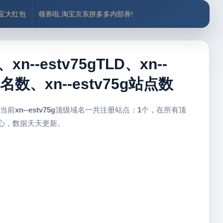
付宝大红包
领券啦,淘宝京东拼多多内部券!
xn--estv75gTLD、xn--
名数、xn--estv75g站点数
 当前
xn--estv75g
顶级域名一共注册站点：
1
个，在所有顶
中心，数据天天更新。