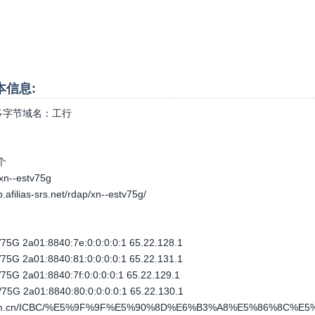
基本信息:
字节域名：
工行
个
.xn--estv75g
p.afilias-srs.net/rdap/xn--estv75g/
5G 2a01:8840:7e:0:0:0:0:1 65.22.128.1
5G 2a01:8840:81:0:0:0:0:1 65.22.131.1
5G 2a01:8840:7f:0:0:0:0:1 65.22.129.1
5G 2a01:8840:80:0:0:0:0:1 65.22.130.1
com.cn/ICBC/%E5%9F%9F%E5%90%8D%E6%B3%A8%E5%86%8C%E5%B1