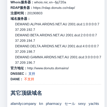
Whois服务器：
whois.nic.xn--fjq720a
RDAP服务器：
https://rdap.donuts.co/rdap/
注册时间：
20190803
域名服务器：
DEMAND.ALPHA.ARIDNS.NET.AU 2001:dcd:1:0:0:0:0:7
37.209.192.7
DEMAND.BETA.ARIDNS.NET.AU 2001:dcd:2:0:0:0:0:7
37.209.194.7
DEMAND.DELTA.ARIDNS.NET.AU 2001:dcd:4:0:0:0:0:7
37.209.198.7
DEMAND.GAMMA.ARIDNS.NET.AU 2001:dcd:3:0:0:0:0:7
37.209.196.7
官方地址：
http://www.donuts.domains/
DNSSEC：
支持
DANE：
不支持
其它顶级域名
afamilycompany
kn
pharmacy
セール
sexy
yachts