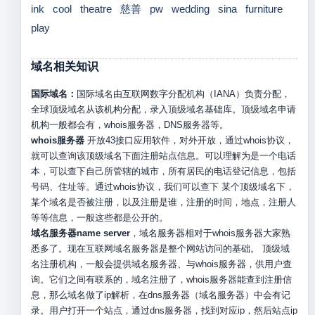
ink
cool
theatre
慈善
pw
wedding
sina
furniture
play
域名相关知识
国际域名：
国际域名由互联网数字分配机构（IANA）负责分配，
全球顶级域名从该机构分配，录入顶级域名基础库。顶级域名申请
机构一般都会有，whois服务器，DNS服务器等。
whois服务器
开放43接口应用软件，对外开放，通过whois协议，
就可以查询该顶级域名下面注册站点信息。可以理解为是一个电话
本，可以查下自己所管辖的城市，所有居民的电话登记信息，包括
号码、住址等。通过whois协议，我们可以查下 某个顶级域名下，
某个域名是否被注册，以及注册是谁，注册的时间，地点，注册人
等等信息，一般这些都是公开的。
域名服务器name server
，域名服务器相对于whois服务器大家熟
悉多了。现在互联网域名服务器是整个网站访问的基础。 顶级域
名注册机构，一般会提供域名服务器、与whois服务器，供用户查
询。它们之间有联系的，域名注册了，whois服务器能查到注册信
息，那么域名做了ip解析，在dns服务器（域名服务器）中会有记
录。用户打开一个站点，通过dns服务器，找到对应ip，然后站点ip