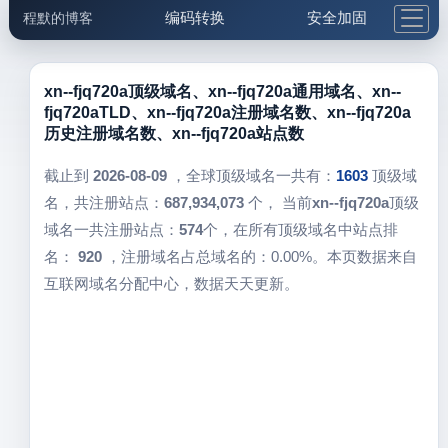
编码转换
安全加固
程默的博客
格式化与前端
网络工具
IP与域名
邮件工具
生活便民
更多工具
xn--fjq720a顶级域名、xn--fjq720a通用域名、xn--
fjq720aTLD、xn--fjq720a注册域名数、xn--fjq720a
5.1支付宝大红包
历史注册域名数、xn--fjq720a站点数
截止到
2026-08-09
，全球顶级域名一共有：
1603
顶级域
名，共注册站点：
687,934,073
个， 当前
xn--fjq720a
顶级
域名一共注册站点：
574
个，在所有顶级域名中站点排
名：
920
，注册域名占总域名的：0.00%。本页数据来自
互联网域名分配中心，数据天天更新。