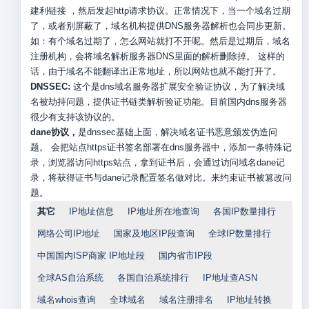
建利链接 ，然后发起http请求协议。正常情况下，当一个域名过期
了，或者别屏蔽了，域名机构提供DNS服务器解析也会同步更新。
如：有个域名过期了，怎么网站就打不开呢。然后是过期后，域名
注册机构，会将域名解析服务器DNS里面的解析删除掉。 这样的
话，由于域名不能翻译出正常地址，所以网站也就不能打开了。
DNSSEC:
这个是dns域名服务器扩展安全验证协议，为了解决域
名被劫持问题，提供证书链类解析验证功能。目前国内dns服务器
很少有支持该协议的。
dane协议，
是dnssec基础上面，解决域名证书恶意颁发伪造问
题。 会把站点https证书签名部署在dns服务器中，添加一条特殊记
录，浏览器访问https站点，拿到证书后，会通过访问域名dane记
录，将获得证书与dane记录配置签名做对比。来约束证书被篡改问
题。
其它
IP地址信息
IP地址所在地查询
各国IP数量排行
网络公司IP地址
国家及地区IP段查询
全球IP数量排行
中国国内ISP商家 IP地址段
国内省市IP段
全球AS自治系统
各国自治系统排行
IP地址查ASN
域名whois查询
全球域名
域名注册排名
IP地址转换