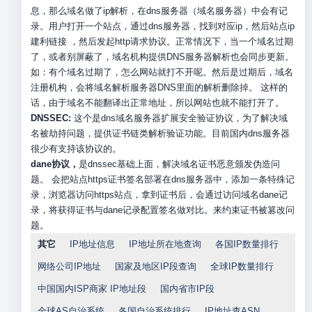
息，那么域名做了ip解析，在dns服务器（域名服务器）中会有记
录。用户打开一个站点，通过dns服务器，找到对应ip，然后站点ip
建利链接 ，然后发起http请求协议。正常情况下，当一个域名过期
了，或者别屏蔽了，域名机构提供DNS服务器解析也会同步更新。
如：有个域名过期了，怎么网站就打不开呢。然后是过期后，域名
注册机构，会将域名解析服务器DNS里面的解析删除掉。 这样的
话，由于域名不能翻译出正常地址，所以网站也就不能打开了。
DNSSEC:
这个是dns域名服务器扩展安全验证协议，为了解决域
名被劫持问题，提供证书链类解析验证功能。目前国内dns服务器
很少有支持该协议的。
dane协议，
是dnssec基础上面，解决域名证书恶意颁发伪造问
题。 会把站点https证书签名部署在dns服务器中，添加一条特殊记
录，浏览器访问https站点，拿到证书后，会通过访问域名dane记
录，将获得证书与dane记录配置签名做对比。来约束证书被篡改问
题。
其它
IP地址信息
IP地址所在地查询
各国IP数量排行
网络公司IP地址
国家及地区IP段查询
全球IP数量排行
中国国内ISP商家 IP地址段
国内省市IP段
全球AS自治系统
各国自治系统排行
IP地址查ASN