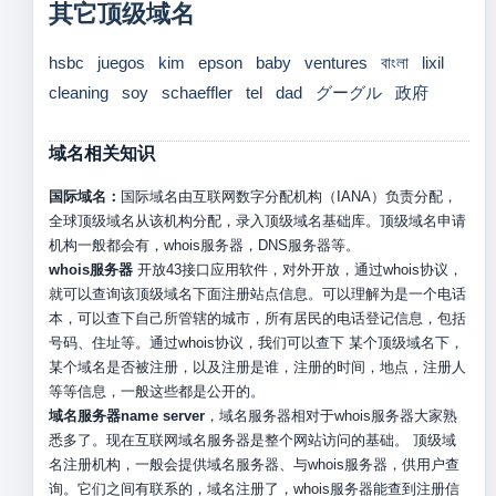
其它顶级域名
hsbc
juegos
kim
epson
baby
ventures
বাংলা
lixil
cleaning
soy
schaeffler
tel
dad
グーグル
政府
域名相关知识
国际域名：
国际域名由互联网数字分配机构（IANA）负责分配，
全球顶级域名从该机构分配，录入顶级域名基础库。顶级域名申请
机构一般都会有，whois服务器，DNS服务器等。
whois服务器
开放43接口应用软件，对外开放，通过whois协议，
就可以查询该顶级域名下面注册站点信息。可以理解为是一个电话
本，可以查下自己所管辖的城市，所有居民的电话登记信息，包括
号码、住址等。通过whois协议，我们可以查下 某个顶级域名下，
某个域名是否被注册，以及注册是谁，注册的时间，地点，注册人
等等信息，一般这些都是公开的。
域名服务器name server
，域名服务器相对于whois服务器大家熟
悉多了。现在互联网域名服务器是整个网站访问的基础。 顶级域
名注册机构，一般会提供域名服务器、与whois服务器，供用户查
询。它们之间有联系的，域名注册了，whois服务器能查到注册信