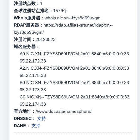
注册站点数：
1
全球注册站点排名：
1579
个
Whois服务器：
whois.nic.xn--fzys8d69uvgm
RDAP服务器：
https://rdap.afilias-srs.net/rdap/xn--
fzys8d69uvgm/
注册时间：
20190823
域名服务器：
A0.NIC.XN--FZYS8D69UVGM 2a01:8840:a6:0:0:0:0:33
65.22.172.33
A2.NIC.XN--FZYS8D69UVGM 2a01:8840:a9:0:0:0:0:33
65.22.175.33
B0.NIC.XN--FZYS8D69UVGM 2a01:8840:a7:0:0:0:0:33
65.22.173.33
C0.NIC.XN--FZYS8D69UVGM 2a01:8840:a8:0:0:0:0:33
65.22.174.33
官方地址：
//www.dot.asia/namesphere/
DNSSEC：
支持
DANE：
支持