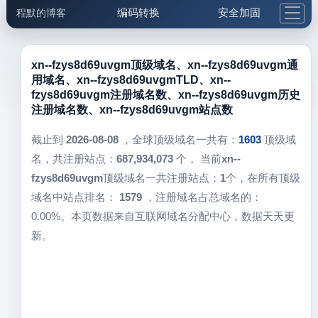
编码转换
安全加固
程默的博客
格式化与前端
网络工具
IP与域名
邮件工具
生活便民
更多工具
xn--fzys8d69uvgm顶级域名、xn--fzys8d69uvgm通
用域名、xn--fzys8d69uvgmTLD、xn--
5.1支付宝大红包
fzys8d69uvgm注册域名数、xn--fzys8d69uvgm历史
注册域名数、xn--fzys8d69uvgm站点数
截止到
2026-08-08
，全球顶级域名一共有：
1603
顶级域
名，共注册站点：
687,934,073
个， 当前
xn--
fzys8d69uvgm
顶级域名一共注册站点：
1
个，在所有顶级
域名中站点排名：
1579
，注册域名占总域名的：
0.00%。本页数据来自互联网域名分配中心，数据天天更
新。