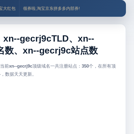
付宝大红包
领券啦,淘宝京东拼多多内部券!
n--gecrj9cTLD、xn--
名数、xn--gecrj9c站点数
 当前
xn--gecrj9c
顶级域名一共注册站点：
350
个，在所有顶
心，数据天天更新。