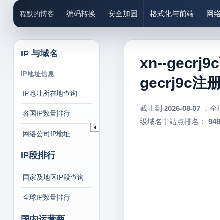
编码转换
安全加固
格式化与前端
网
程默的博客
IP 与域名
xn--gecr
IP地址信息
gecrj9c
IP地址所在地查询
截止到
2026-08-07
，全
各国IP数量排行
级域名中站点排名：
948
网络公司IP地址
IP段排行
国家及地区IP段查询
全球IP数量排行
国内运营商