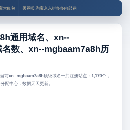
付宝大红包
领券啦,淘宝京东拼多多内部券!
a8h通用域名、xn--
域名数、xn--mgbaam7a8h历
 当前
xn--mgbaam7a8h
顶级域名一共注册站点：
1,170
个，
名分配中心，数据天天更新。