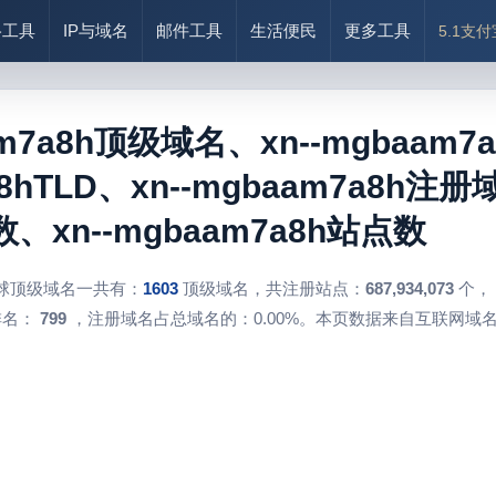
络工具
IP与域名
邮件工具
生活便民
更多工具
5.1支
am7a8h顶级域名、xn--mgbaam7
8hTLD、xn--mgbaam7a8h注册
xn--mgbaam7a8h站点数
球顶级域名一共有：
1603
顶级域名，共注册站点：
687,934,073
个，
排名：
799
，注册域名占总域名的：0.00%。本页数据来自互联网域