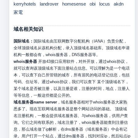
kerryhotels
landrover
homesense
obi
locus
akdn
家電
域名相关知识
国际域名：
国际域名由互联网数字分配机构（IANA）负责分配，
全球顶级域名从该机构分配，录入顶级域名基础库。顶级域名申请
机构一般都会有，whois服务器，DNS服务器等。
whois服务器
开放43接口应用软件，对外开放，通过whois协议，
就可以查询该顶级域名下面注册站点信息。可以理解为是一个电话
本，可以查下自己所管辖的城市，所有居民的电话登记信息，包括
号码、住址等。通过whois协议，我们可以查下 某个顶级域名下，
某个域名是否被注册，以及注册是谁，注册的时间，地点，注册人
等等信息，一般这些都是公开的。
域名服务器name server
，域名服务器相对于whois服务器大家熟
悉多了。现在互联网域名服务器是整个网站访问的基础。 顶级域
名注册机构，一般会提供域名服务器、与whois服务器，供用户查
询。它们之间有联系的，域名注册了，whois服务器能查到注册信
息，那么域名做了ip解析，在dns服务器（域名服务器）中会有记
录。用户打开一个站点，通过dns服务器，找到对应ip，然后站点ip