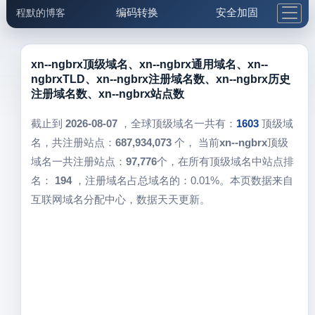
编码转换
安全加固
程默的博客
格式化与前端
网络工具
IP与域名
邮件工具
生活便民
更多工具
xn--ngbrx顶级域名、xn--ngbrx通用域名、xn--
ngbrxTLD、xn--ngbrx注册域名数、xn--ngbrx历史
5.1支付宝大红包
注册域名数、xn--ngbrx站点数
截止到
2026-08-07
，全球顶级域名一共有：
1603
顶级域
名，共注册站点：
687,934,073
个， 当前
xn--ngbrx
顶级
域名一共注册站点：
97,776
个，在所有顶级域名中站点排
名：
194
，注册域名占总域名的：0.01%。本页数据来自
互联网域名分配中心，数据天天更新。