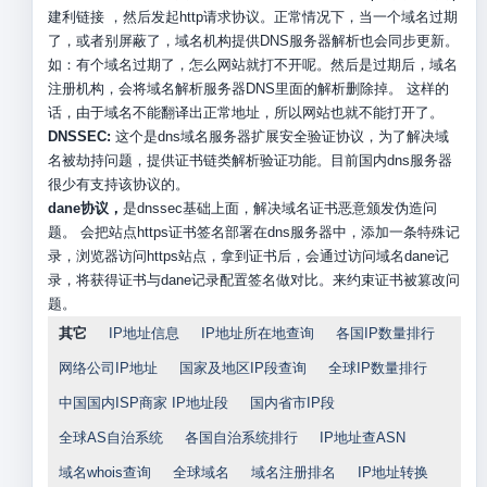
建利链接 ，然后发起http请求协议。正常情况下，当一个域名过期
了，或者别屏蔽了，域名机构提供DNS服务器解析也会同步更新。
如：有个域名过期了，怎么网站就打不开呢。然后是过期后，域名
注册机构，会将域名解析服务器DNS里面的解析删除掉。 这样的
话，由于域名不能翻译出正常地址，所以网站也就不能打开了。
DNSSEC:
这个是dns域名服务器扩展安全验证协议，为了解决域
名被劫持问题，提供证书链类解析验证功能。目前国内dns服务器
很少有支持该协议的。
dane协议，
是dnssec基础上面，解决域名证书恶意颁发伪造问
题。 会把站点https证书签名部署在dns服务器中，添加一条特殊记
录，浏览器访问https站点，拿到证书后，会通过访问域名dane记
录，将获得证书与dane记录配置签名做对比。来约束证书被篡改问
题。
其它
IP地址信息
IP地址所在地查询
各国IP数量排行
网络公司IP地址
国家及地区IP段查询
全球IP数量排行
中国国内ISP商家 IP地址段
国内省市IP段
全球AS自治系统
各国自治系统排行
IP地址查ASN
域名whois查询
全球域名
域名注册排名
IP地址转换