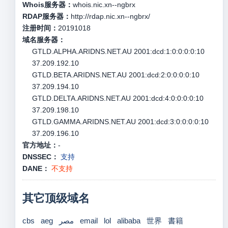
Whois服务器：
whois.nic.xn--ngbrx
RDAP服务器：
http://rdap.nic.xn--ngbrx/
注册时间：
20191018
域名服务器：
GTLD.ALPHA.ARIDNS.NET.AU 2001:dcd:1:0:0:0:0:10
37.209.192.10
GTLD.BETA.ARIDNS.NET.AU 2001:dcd:2:0:0:0:0:10
37.209.194.10
GTLD.DELTA.ARIDNS.NET.AU 2001:dcd:4:0:0:0:0:10
37.209.198.10
GTLD.GAMMA.ARIDNS.NET.AU 2001:dcd:3:0:0:0:0:10
37.209.196.10
官方地址：
-
DNSSEC：
支持
DANE：
不支持
其它顶级域名
cbs
aeg
مصر
email
lol
alibaba
世界
書籍