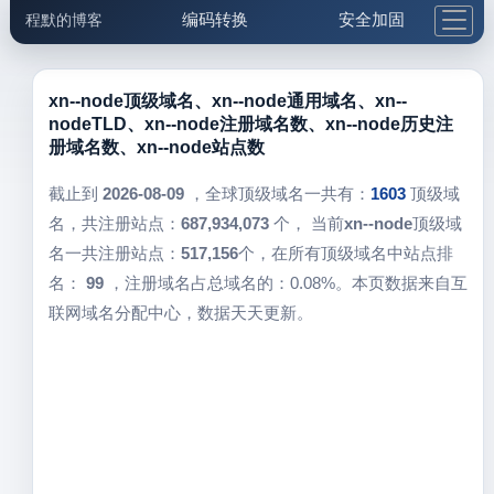
编码转换
安全加固
程默的博客
格式化与前端
网络工具
IP与域名
邮件工具
生活便民
更多工具
xn--node顶级域名、xn--node通用域名、xn--
nodeTLD、xn--node注册域名数、xn--node历史注
5.1支付宝大红包
册域名数、xn--node站点数
截止到
2026-08-09
，全球顶级域名一共有：
1603
顶级域
名，共注册站点：
687,934,073
个， 当前
xn--node
顶级域
名一共注册站点：
517,156
个，在所有顶级域名中站点排
名：
99
，注册域名占总域名的：0.08%。本页数据来自互
联网域名分配中心，数据天天更新。