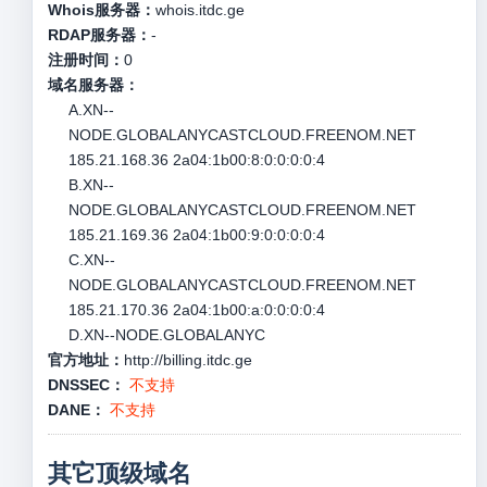
Whois服务器：
whois.itdc.ge
RDAP服务器：
-
注册时间：
0
域名服务器：
A.XN--
NODE.GLOBALANYCASTCLOUD.FREENOM.NET
185.21.168.36 2a04:1b00:8:0:0:0:0:4
B.XN--
NODE.GLOBALANYCASTCLOUD.FREENOM.NET
185.21.169.36 2a04:1b00:9:0:0:0:0:4
C.XN--
NODE.GLOBALANYCASTCLOUD.FREENOM.NET
185.21.170.36 2a04:1b00:a:0:0:0:0:4
D.XN--NODE.GLOBALANYC
官方地址：
http://billing.itdc.ge
DNSSEC：
不支持
DANE：
不支持
其它顶级域名