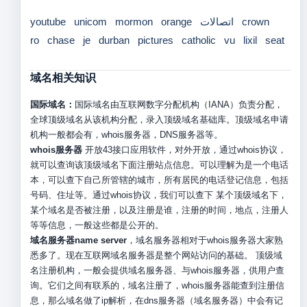
youtube
unicom
mormon
orange
اتصالات
crown
ro
chase
je
durban
pictures
catholic
vu
lixil
seat
域名相关知识
国际域名：
国际域名由互联网数字分配机构（IANA）负责分配，
全球顶级域名从该机构分配，录入顶级域名基础库。顶级域名申请
机构一般都会有，whois服务器，DNS服务器等。
whois服务器
开放43接口应用软件，对外开放，通过whois协议，
就可以查询该顶级域名下面注册站点信息。可以理解为是一个电话
本，可以查下自己所管辖的城市，所有居民的电话登记信息，包括
号码、住址等。通过whois协议，我们可以查下 某个顶级域名下，
某个域名是否被注册，以及注册是谁，注册的时间，地点，注册人
等等信息，一般这些都是公开的。
域名服务器name server
，域名服务器相对于whois服务器大家熟
悉多了。现在互联网域名服务器是整个网站访问的基础。 顶级域
名注册机构，一般会提供域名服务器、与whois服务器，供用户查
询。它们之间有联系的，域名注册了，whois服务器能查到注册信
息，那么域名做了ip解析，在dns服务器（域名服务器）中会有记