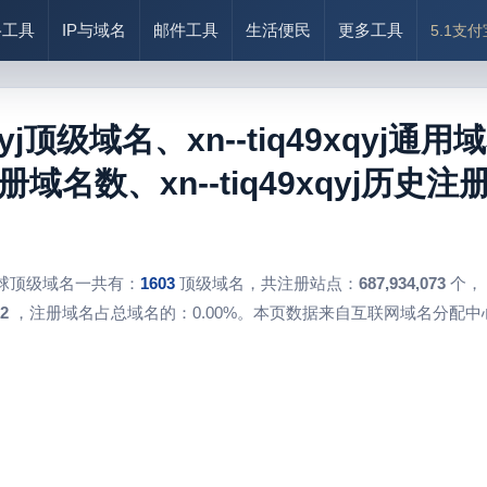
络工具
IP与域名
邮件工具
生活便民
更多工具
5.1支
xqyj顶级域名、xn--tiq49xqyj通用域
j注册域名数、xn--tiq49xqyj历史注
球顶级域名一共有：
1603
顶级域名，共注册站点：
687,934,073
个，
2
，注册域名占总域名的：0.00%。本页数据来自互联网域名分配