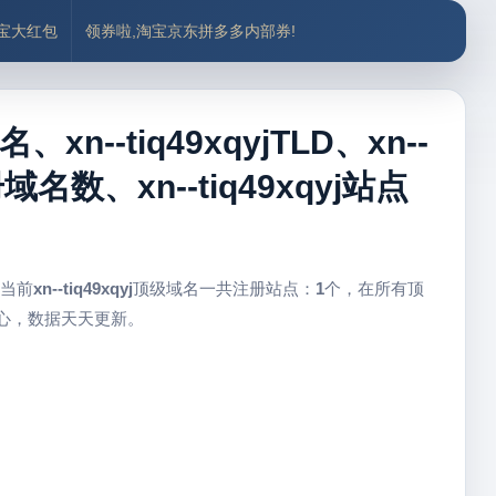
付宝大红包
领券啦,淘宝京东拼多多内部券!
名、xn--tiq49xqyjTLD、xn--
册域名数、xn--tiq49xqyj站点
 当前
xn--tiq49xqyj
顶级域名一共注册站点：
1
个，在所有顶
中心，数据天天更新。