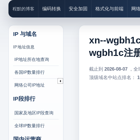
编码转换
安全加固
格式化与前端
网
程默的博客
IP 与域名
xn--wgbh
IP地址信息
wgbh1c注
IP地址所在地查询
截止到
2026-08-07
，全
各国IP数量排行
顶级域名中站点排名：
1
网络公司IP地址
IP段排行
国家及地区IP段查询
全球IP数量排行
国内运营商