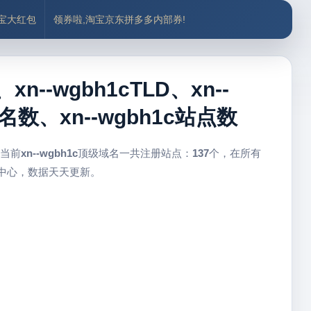
付宝大红包
领券啦,淘宝京东拼多多内部券!
n--wgbh1cTLD、xn--
名数、xn--wgbh1c站点数
 当前
xn--wgbh1c
顶级域名一共注册站点：
137
个，在所有
配中心，数据天天更新。