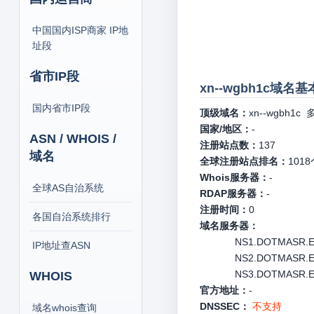
中国国内ISP商家 IP地
址段
省市IP段
xn--wgbh1c域名
国内省市IP段
顶级域名：
xn--wgbh1c
多
国家/地区：
-
ASN / WHOIS /
注册站点数：
137
域名
全球注册站点排名：
1018
Whois服务器：
-
全球AS自治系统
RDAP服务器：
-
注册时间：
0
各国自治系统排行
域名服务器：
NS1.DOTMASR.EG
IP地址查ASN
NS2.DOTMASR.EG
NS3.DOTMASR.EG
WHOIS
官方地址：
-
DNSSEC：
不支持
域名whois查询