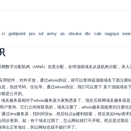
ci
goldpoint
pru
sd
army
as
otsuka
dtv
cab
nagoya
sear
识
网数字分配机构（IANA）负责分配，全球顶级域名从该机构分配，录入顶
口应用软件，对外开放，通过whois协议，就可以查询该顶级域名下面注
息，包括号码、住址等。通过whois协议，我们可以查下 某个顶级域
些都是公开的。
，域名服务器相对于whois服务器大家熟悉多了。现在互联网域名服务器
，供用户查询。它们之间有联系的，域名注册了，whois服务器能查到注册信
通过dns服务器，找到对应ip，然后站点ip建利链接 ，然后发起htt
也会同步更新。如：有个域名过期了，怎么网站就打不开呢。然后是过期后
翻译出正常地址，所以网站也就不能打开了。