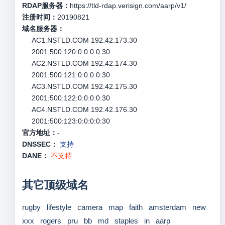
RDAP服务器：
https://tld-rdap.verisign.com/aarp/v1/
注册时间：
20190821
域名服务器：
AC1.NSTLD.COM 192.42.173.30
2001:500:120:0:0:0:0:30
AC2.NSTLD.COM 192.42.174.30
2001:500:121:0:0:0:0:30
AC3.NSTLD.COM 192.42.175.30
2001:500:122:0:0:0:0:30
AC4.NSTLD.COM 192.42.176.30
2001:500:123:0:0:0:0:30
官方地址：
-
DNSSEC：
支持
DANE：
不支持
其它顶级域名
rugby
lifestyle
camera
map
faith
amsterdam
new
xxx
rogers
pru
bb
md
staples
in
aarp