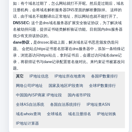
如：有个域名过期了，怎么网站就打不开呢。然后是过期后，域名
注册机构，会将域名解析服务器DNS里面的解析删除掉。 这样的
话，由于域名不能翻译出正常地址，所以网站也就不能打开了。
DNSSEC:
这个是dns域名服务器扩展安全验证协议，为了解决域
名被劫持问题，提供证书链类解析验证功能。目前国内dns服务器
很少有支持该协议的。
dane协议，
是dnssec基础上面，解决域名证书恶意颁发伪造问
题。 会把站点https证书签名部署在dns服务器中，添加一条特殊记
录，浏览器访问https站点，拿到证书后，会通过访问域名dane记
录，将获得证书与dane记录配置签名做对比。来约束证书被篡改问
题。
其它
IP地址信息
IP地址所在地查询
各国IP数量排行
网络公司IP地址
国家及地区IP段查询
全球IP数量排行
中国国内ISP商家 IP地址段
国内省市IP段
全球AS自治系统
各国自治系统排行
IP地址查ASN
域名whois查询
全球域名
域名注册排名
IP地址转换
IP地址计算器