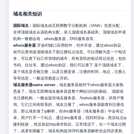
域名相关知识
国际域名：
国际域名由互联网数字分配机构（IANA）负责分配，
全球顶级域名从该机构分配，录入顶级域名基础库。顶级域名申请
机构一般都会有，whois服务器，DNS服务器等。
whois服务器
开放43接口应用软件，对外开放，通过whois协议，
就可以查询该顶级域名下面注册站点信息。可以理解为是一个电话
本，可以查下自己所管辖的城市，所有居民的电话登记信息，包括
号码、住址等。通过whois协议，我们可以查下 某个顶级域名下，
某个域名是否被注册，以及注册是谁，注册的时间，地点，注册人
等等信息，一般这些都是公开的。
域名服务器name server
，域名服务器相对于whois服务器大家熟
悉多了。现在互联网域名服务器是整个网站访问的基础。 顶级域
名注册机构，一般会提供域名服务器、与whois服务器，供用户查
询。它们之间有联系的，域名注册了，whois服务器能查到注册信
息，那么域名做了ip解析，在dns服务器（域名服务器）中会有记
录。用户打开一个站点，通过dns服务器，找到对应ip，然后站点ip
建利链接 ，然后发起http请求协议。正常情况下，当一个域名过期
了，或者别屏蔽了，域名机构提供DNS服务器解析也会同步更新。