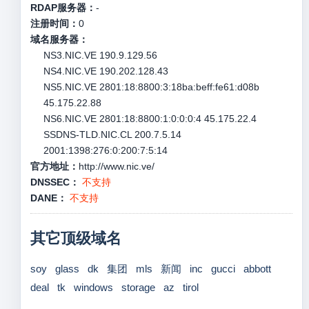
RDAP服务器：
-
注册时间：
0
域名服务器：
NS3.NIC.VE 190.9.129.56
NS4.NIC.VE 190.202.128.43
NS5.NIC.VE 2801:18:8800:3:18ba:beff:fe61:d08b
45.175.22.88
NS6.NIC.VE 2801:18:8800:1:0:0:0:4 45.175.22.4
SSDNS-TLD.NIC.CL 200.7.5.14
2001:1398:276:0:200:7:5:14
官方地址：
http://www.nic.ve/
DNSSEC：
不支持
DANE：
不支持
其它顶级域名
soy
glass
dk
集团
mls
新闻
inc
gucci
abbott
deal
tk
windows
storage
az
tirol