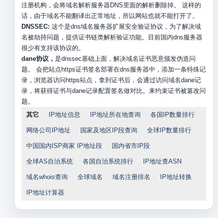
注册机构，会将域名解析服务器DNS里面的解析删除掉。 这样的
话，由于域名不能翻译出正常地址，所以网站也就不能打开了。
DNSSEC:
这个是dns域名服务器扩展安全验证协议，为了解决域
名被劫持问题，提供证书链类解析验证功能。目前国内dns服务器
很少有支持该协议的。
dane协议，
是dnssec基础上面，解决域名证书恶意颁发伪造问
题。 会把站点https证书签名部署在dns服务器中，添加一条特殊记
录，浏览器访问https站点，拿到证书后，会通过访问域名dane记
录，将获得证书与dane记录配置签名做对比。来约束证书被篡改问
题。
其它
IP地址信息
IP地址所在地查询
各国IP数量排行
网络公司IP地址
国家及地区IP段查询
全球IP数量排行
中国国内ISP商家 IP地址段
国内省市IP段
全球AS自治系统
各国自治系统排行
IP地址查ASN
域名whois查询
全球域名
域名注册排名
IP地址转换
IP地址计算器