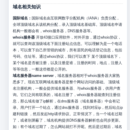
域名相关知识
国际域名：
国际域名由互联网数字分配机构（IANA）负责分配，
全球顶级域名从该机构分配，录入顶级域名基础库。顶级域名申请
机构一般都会有，whois服务器，DNS服务器等。
whois服务器
开放43接口应用软件，对外开放，通过whois协议，
就可以查询该顶级域名下面注册站点信息。可以理解为是一个电话
本，可以查下自己所管辖的城市，所有居民的电话登记信息，包括
号码、住址等。通过whois协议，我们可以查下 某个顶级域名下，
某个域名是否被注册，以及注册是谁，注册的时间，地点，注册人
等等信息，一般这些都是公开的。
域名服务器name server
，域名服务器相对于whois服务器大家熟
悉多了。现在互联网域名服务器是整个网站访问的基础。 顶级域
名注册机构，一般会提供域名服务器、与whois服务器，供用户查
询。它们之间有联系的，域名注册了，whois服务器能查到注册信
息，那么域名做了ip解析，在dns服务器（域名服务器）中会有记
录。用户打开一个站点，通过dns服务器，找到对应ip，然后站点ip
建利链接 ，然后发起http请求协议。正常情况下，当一个域名过期
了，或者别屏蔽了，域名机构提供DNS服务器解析也会同步更新。
如：有个域名过期了，怎么网站就打不开呢。然后是过期后，域名