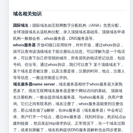
域名相关知识
国际域名：
国际域名由互联网数字分配机构（IANA）负责分配，
全球顶级域名从该机构分配，录入顶级域名基础库。顶级域名申请
机构一般都会有，whois服务器，DNS服务器等。
whois服务器
开放43接口应用软件，对外开放，通过whois协议，
就可以查询该顶级域名下面注册站点信息。可以理解为是一个电话
本，可以查下自己所管辖的城市，所有居民的电话登记信息，包括
号码、住址等。通过whois协议，我们可以查下 某个顶级域名下，
某个域名是否被注册，以及注册是谁，注册的时间，地点，注册人
等等信息，一般这些都是公开的。
域名服务器name server
，域名服务器相对于whois服务器大家熟
悉多了。现在互联网域名服务器是整个网站访问的基础。 顶级域
名注册机构，一般会提供域名服务器、与whois服务器，供用户查
询。它们之间有联系的，域名注册了，whois服务器能查到注册信
息，那么域名做了ip解析，在dns服务器（域名服务器）中会有记
录。用户打开一个站点，通过dns服务器，找到对应ip，然后站点ip
建利链接 ，然后发起http请求协议。正常情况下，当一个域名过期
了，或者别屏蔽了，域名机构提供DNS服务器解析也会同步更新。