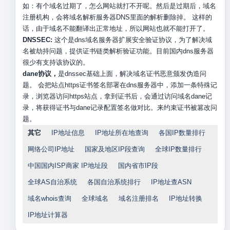
如：有个域名过期了，怎么网站就打不开呢。然后是过期后，域名
注册机构，会将域名解析服务器DNS里面的解析删除掉。 这样的
话，由于域名不能翻译出正常地址，所以网站也就不能打开了。
DNSSEC:
这个是dns域名服务器扩展安全验证协议，为了解决域
名被劫持问题，提供证书链类解析验证功能。目前国内dns服务器
很少有支持该协议的。
dane协议，
是dnssec基础上面，解决域名证书恶意颁发伪造问
题。 会把站点https证书签名部署在dns服务器中，添加一条特殊记
录，浏览器访问https站点，拿到证书后，会通过访问域名dane记
录，将获得证书与dane记录配置签名做对比。来约束证书被篡改问
题。
其它
IP地址信息
IP地址所在地查询
各国IP数量排行
网络公司IP地址
国家及地区IP段查询
全球IP数量排行
中国国内ISP商家 IP地址段
国内省市IP段
全球AS自治系统
各国自治系统排行
IP地址查ASN
域名whois查询
全球域名
域名注册排名
IP地址转换
IP地址计算器