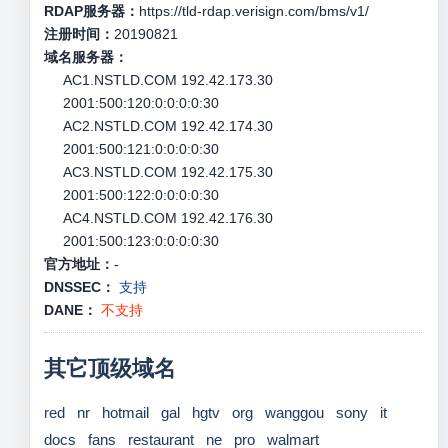
RDAP服务器：
https://tld-rdap.verisign.com/bms/v1/
注册时间：
20190821
域名服务器：
AC1.NSTLD.COM 192.42.173.30
2001:500:120:0:0:0:0:30
AC2.NSTLD.COM 192.42.174.30
2001:500:121:0:0:0:0:30
AC3.NSTLD.COM 192.42.175.30
2001:500:122:0:0:0:0:30
AC4.NSTLD.COM 192.42.176.30
2001:500:123:0:0:0:0:30
官方地址：
-
DNSSEC：
支持
DANE：
不支持
其它顶级域名
red
nr
hotmail
gal
hgtv
org
wanggou
sony
it
docs
fans
restaurant
ne
pro
walmart