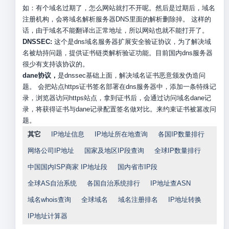
如：有个域名过期了，怎么网站就打不开呢。然后是过期后，域名
注册机构，会将域名解析服务器DNS里面的解析删除掉。 这样的
话，由于域名不能翻译出正常地址，所以网站也就不能打开了。
DNSSEC:
这个是dns域名服务器扩展安全验证协议，为了解决域
名被劫持问题，提供证书链类解析验证功能。目前国内dns服务器
很少有支持该协议的。
dane协议，
是dnssec基础上面，解决域名证书恶意颁发伪造问
题。 会把站点https证书签名部署在dns服务器中，添加一条特殊记
录，浏览器访问https站点，拿到证书后，会通过访问域名dane记
录，将获得证书与dane记录配置签名做对比。来约束证书被篡改问
题。
其它
IP地址信息
IP地址所在地查询
各国IP数量排行
网络公司IP地址
国家及地区IP段查询
全球IP数量排行
中国国内ISP商家 IP地址段
国内省市IP段
全球AS自治系统
各国自治系统排行
IP地址查ASN
域名whois查询
全球域名
域名注册排名
IP地址转换
IP地址计算器