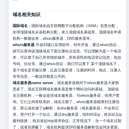
域名相关知识
国际域名：
国际域名由互联网数字分配机构（IANA）负责分配，
全球顶级域名从该机构分配，录入顶级域名基础库。顶级域名申请
机构一般都会有，whois服务器，DNS服务器等。
whois服务器
开放43接口应用软件，对外开放，通过whois协议，
就可以查询该顶级域名下面注册站点信息。可以理解为是一个电话
本，可以查下自己所管辖的城市，所有居民的电话登记信息，包括
号码、住址等。通过whois协议，我们可以查下 某个顶级域名下，
某个域名是否被注册，以及注册是谁，注册的时间，地点，注册人
等等信息，一般这些都是公开的。
域名服务器name server
，域名服务器相对于whois服务器大家熟
悉多了。现在互联网域名服务器是整个网站访问的基础。 顶级域
名注册机构，一般会提供域名服务器、与whois服务器，供用户查
询。它们之间有联系的，域名注册了，whois服务器能查到注册信
息，那么域名做了ip解析，在dns服务器（域名服务器）中会有记
录。用户打开一个站点，通过dns服务器，找到对应ip，然后站点ip
建利链接 ，然后发起http请求协议。正常情况下，当一个域名过期
了，或者别屏蔽了，域名机构提供DNS服务器解析也会同步更新。