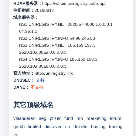
RDAP服务器：
https://whois.uniregistry.net/rdap/
注册时间：
20190817
域名服务器：
NS1.UNIREGISTRY.NET 2620:57:4000:1:0:0:0:1
64.96.1.1
NS2.UNIREGISTRY.INFO 64.96.245.53
NS3.UNIREGISTRY.NET 185.159.197.3
2620:10a:80aa:0:0:0:0:3
NS4.UNIREGISTRY.INFO 185.159.198.3
2620:10a:80ab:0:0:0:0:3
官方地址：
http://uniregistry.link
DNSSEC：
支持
DANE：
不支持
其它顶级域名
vlaanderen
aeg
pfizer
fund
mo
marketing
forum
gmbh
limited
discover
ευ
deloitte
hosting
trading
ee