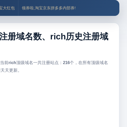
付宝大红包
领券啦,淘宝京东拼多多内部券!
ich注册域名数、rich历史注册域
 当前
rich
顶级域名一共注册站点：
216
个，在所有顶级域名
据天天更新。