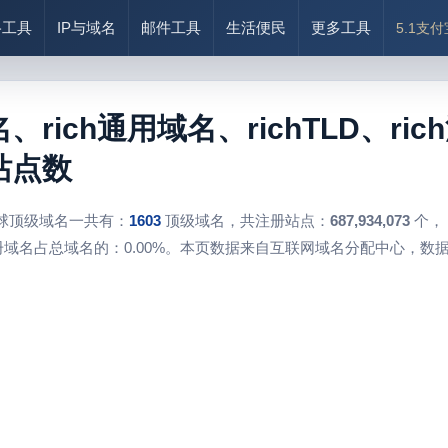
络工具
IP与域名
邮件工具
生活便民
更多工具
5.1支
名、rich通用域名、richTLD、r
h站点数
球顶级域名一共有：
1603
顶级域名，共注册站点：
687,934,073
个，
域名占总域名的：0.00%。本页数据来自互联网域名分配中心，数