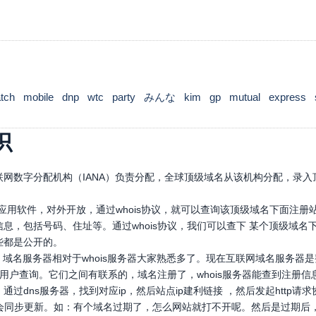
tch
mobile
dnp
wtc
party
みんな
kim
gp
mutual
express
识
网数字分配机构（IANA）负责分配，全球顶级域名从该机构分配，录入顶
口应用软件，对外开放，通过whois协议，就可以查询该顶级域名下面注
息，包括号码、住址等。通过whois协议，我们可以查下 某个顶级域
些都是公开的。
，域名服务器相对于whois服务器大家熟悉多了。现在互联网域名服务器
，供用户查询。它们之间有联系的，域名注册了，whois服务器能查到注册信
通过dns服务器，找到对应ip，然后站点ip建利链接 ，然后发起htt
也会同步更新。如：有个域名过期了，怎么网站就打不开呢。然后是过期后