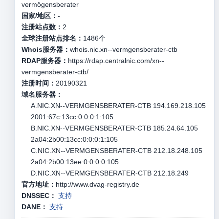
vermögensberater
国家/地区：
-
注册站点数：
2
全球注册站点排名：
1486
个
Whois服务器：
whois.nic.xn--vermgensberater-ctb
RDAP服务器：
https://rdap.centralnic.com/xn--
vermgensberater-ctb/
注册时间：
20190321
域名服务器：
A.NIC.XN--VERMGENSBERATER-CTB 194.169.218.105
2001:67c:13cc:0:0:0:1:105
B.NIC.XN--VERMGENSBERATER-CTB 185.24.64.105
2a04:2b00:13cc:0:0:0:1:105
C.NIC.XN--VERMGENSBERATER-CTB 212.18.248.105
2a04:2b00:13ee:0:0:0:0:105
D.NIC.XN--VERMGENSBERATER-CTB 212.18.249
官方地址：
http://www.dvag-registry.de
DNSSEC：
支持
DANE：
支持