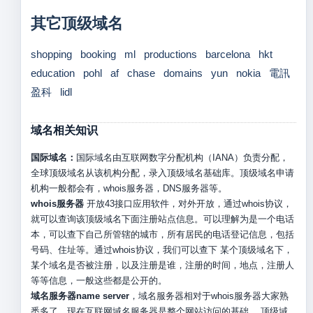
其它顶级域名
shopping
booking
ml
productions
barcelona
hkt
education
pohl
af
chase
domains
yun
nokia
電訊
盈科
lidl
域名相关知识
国际域名：
国际域名由互联网数字分配机构（IANA）负责分配，
全球顶级域名从该机构分配，录入顶级域名基础库。顶级域名申请
机构一般都会有，whois服务器，DNS服务器等。
whois服务器
开放43接口应用软件，对外开放，通过whois协议，
就可以查询该顶级域名下面注册站点信息。可以理解为是一个电话
本，可以查下自己所管辖的城市，所有居民的电话登记信息，包括
号码、住址等。通过whois协议，我们可以查下 某个顶级域名下，
某个域名是否被注册，以及注册是谁，注册的时间，地点，注册人
等等信息，一般这些都是公开的。
域名服务器name server
，域名服务器相对于whois服务器大家熟
悉多了。现在互联网域名服务器是整个网站访问的基础。 顶级域