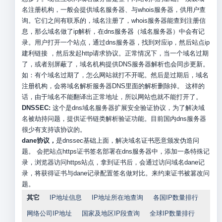
名注册机构，一般会提供域名服务器、与whois服务器，供用户查
询。它们之间有联系的，域名注册了，whois服务器能查到注册信
息，那么域名做了ip解析，在dns服务器（域名服务器）中会有记
录。用户打开一个站点，通过dns服务器，找到对应ip，然后站点ip
建利链接 ，然后发起http请求协议。正常情况下，当一个域名过期
了，或者别屏蔽了，域名机构提供DNS服务器解析也会同步更新。
如：有个域名过期了，怎么网站就打不开呢。然后是过期后，域名
注册机构，会将域名解析服务器DNS里面的解析删除掉。 这样的
话，由于域名不能翻译出正常地址，所以网站也就不能打开了。
DNSSEC:
这个是dns域名服务器扩展安全验证协议，为了解决域
名被劫持问题，提供证书链类解析验证功能。目前国内dns服务器
很少有支持该协议的。
dane协议，
是dnssec基础上面，解决域名证书恶意颁发伪造问
题。 会把站点https证书签名部署在dns服务器中，添加一条特殊记
录，浏览器访问https站点，拿到证书后，会通过访问域名dane记
录，将获得证书与dane记录配置签名做对比。来约束证书被篡改问
题。
其它
IP地址信息
IP地址所在地查询
各国IP数量排行
网络公司IP地址
国家及地区IP段查询
全球IP数量排行