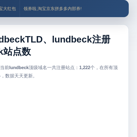
付宝大红包
领券啦,淘宝京东拼多多内部券!
beckTLD、lundbeck注册
ck站点数
 当前
lundbeck
顶级域名一共注册站点：
1,222
个，在所有顶
心，数据天天更新。