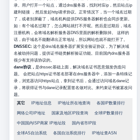
录。用户打开一个站点，通过dns服务器，找到对应ip，然后站点ip
建利链接 ，然后发起http请求协议。正常情况下，当一个域名过期
了，或者别屏蔽了，域名机构提供DNS服务器解析也会同步更新。
如：有个域名过期了，怎么网站就打不开呢。然后是过期后，域名
注册机构，会将域名解析服务器DNS里面的解析删除掉。 这样的
话，由于域名不能翻译出正常地址，所以网站也就不能打开了。
DNSSEC:
这个是dns域名服务器扩展安全验证协议，为了解决域
名被劫持问题，提供证书链类解析验证功能。目前国内dns服务器
很少有支持该协议的。
dane协议，
是dnssec基础上面，解决域名证书恶意颁发伪造问
题。 会把站点https证书签名部署在dns服务器中，添加一条特殊记
录，浏览器访问https站点，拿到证书后，会通过访问域名dane记
录，将获得证书与dane记录配置签名做对比。来约束证书被篡改问
题。
其它
IP地址信息
IP地址所在地查询
各国IP数量排行
网络公司IP地址
国家及地区IP段查询
全球IP数量排行
中国国内ISP商家 IP地址段
国内省市IP段
全球AS自治系统
各国自治系统排行
IP地址查ASN