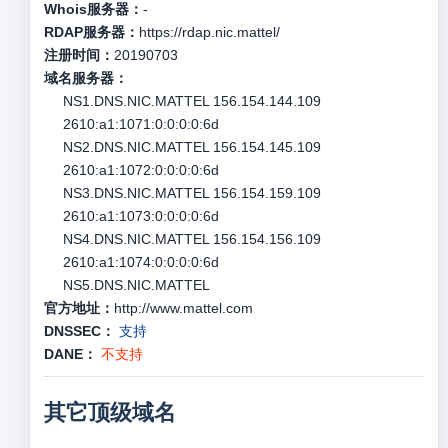
Whois服务器：
-
RDAP服务器：
https://rdap.nic.mattel/
注册时间：
20190703
域名服务器：
NS1.DNS.NIC.MATTEL 156.154.144.109
2610:a1:1071:0:0:0:0:6d
NS2.DNS.NIC.MATTEL 156.154.145.109
2610:a1:1072:0:0:0:0:6d
NS3.DNS.NIC.MATTEL 156.154.159.109
2610:a1:1073:0:0:0:0:6d
NS4.DNS.NIC.MATTEL 156.154.156.109
2610:a1:1074:0:0:0:0:6d
NS5.DNS.NIC.MATTEL
官方地址：
http://www.mattel.com
DNSSEC：
支持
DANE：
不支持
其它顶级域名