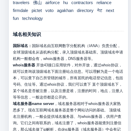
travelers
佛山
airforce
hu
contractors
reliance
firmdale
pictet
voto
agakhan
directory
नेट
next
fun
technology
域名相关知识
国际域名：
国际域名由互联网数字分配机构（IANA）负责分配，
全球顶级域名从该机构分配，录入顶级域名基础库。顶级域名申请
机构一般都会有，whois服务器，DNS服务器等。
whois服务器
开放43接口应用软件，对外开放，通过whois协议，
就可以查询该顶级域名下面注册站点信息。可以理解为是一个电话
本，可以查下自己所管辖的城市，所有居民的电话登记信息，包括
号码、住址等。通过whois协议，我们可以查下 某个顶级域名下，
某个域名是否被注册，以及注册是谁，注册的时间，地点，注册人
等等信息，一般这些都是公开的。
域名服务器name server
，域名服务器相对于whois服务器大家熟
悉多了。现在互联网域名服务器是整个网站访问的基础。 顶级域
名注册机构，一般会提供域名服务器、与whois服务器，供用户查
询。它们之间有联系的，域名注册了，whois服务器能查到注册信
息，那么域名做了ip解析，在dns服务器（域名服务器）中会有记