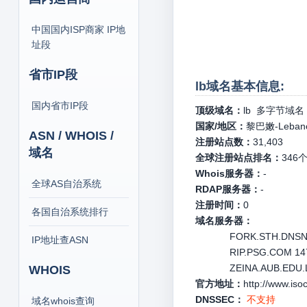
中国国内ISP商家 IP地
址段
省市IP段
lb域名基本信息:
国内省市IP段
顶级域名：
lb
多字节域名
国家/地区：
黎巴嫩-Leban
ASN / WHOIS /
注册站点数：
31,403
域名
全球注册站点排名：
346
Whois服务器：
-
全球AS自治系统
RDAP服务器：
-
注册时间：
0
各国自治系统排行
域名服务器：
FORK.STH.DNSNOD
IP地址查ASN
RIP.PSG.COM 147.
ZEINA.AUB.EDU.L
WHOIS
官方地址：
http://www.isoc
DNSSEC：
不支持
域名whois查询