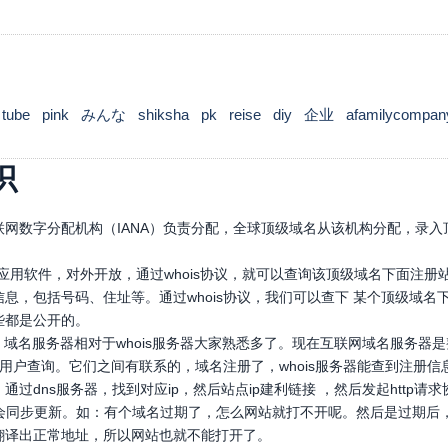
tube
pink
みんな
shiksha
pk
reise
diy
企业
afamilycompan
识
网数字分配机构（IANA）负责分配，全球顶级域名从该机构分配，录入顶
口应用软件，对外开放，通过whois协议，就可以查询该顶级域名下面注
息，包括号码、住址等。通过whois协议，我们可以查下 某个顶级域
些都是公开的。
，域名服务器相对于whois服务器大家熟悉多了。现在互联网域名服务器
，供用户查询。它们之间有联系的，域名注册了，whois服务器能查到注册信
通过dns服务器，找到对应ip，然后站点ip建利链接 ，然后发起htt
也会同步更新。如：有个域名过期了，怎么网站就打不开呢。然后是过期后
翻译出正常地址，所以网站也就不能打开了。