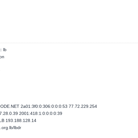
：
lb
on
个
E.NET 2a01:3f0:0:306:0:0:0:53 77.72.229.254
28.0.39 2001:418:1:0:0:0:0:39
B 193.188.128.14
.org.lb/lbdr