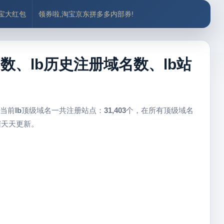
付宝大红包
领券啦,淘宝京东拼多多内部券!
名数、lb历史注册域名数、lb站
 当前
lb
顶级域名一共注册站点：
31,403
个，在所有顶级域名
据天天更新。