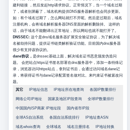
建利链接 ，然后发起http请求协议。正常情况下，当一个域名过期
了，或者别屏蔽了，域名机构提供DNS服务器解析也会同步更新。
如：有个域名过期了，怎么网站就打不开呢。然后是过期后，域名
注册机构，会将域名解析服务器DNS里面的解析删除掉。 这样的
话，由于域名不能翻译出正常地址，所以网站也就不能打开了。
DNSSEC:
这个是dns域名服务器扩展安全验证协议，为了解决域
名被劫持问题，提供证书链类解析验证功能。目前国内dns服务器
很少有支持该协议的。
dane协议，
是dnssec基础上面，解决域名证书恶意颁发伪造问
题。 会把站点https证书签名部署在dns服务器中，添加一条特殊记
录，浏览器访问https站点，拿到证书后，会通过访问域名dane记
录，将获得证书与dane记录配置签名做对比。来约束证书被篡改问
题。
其它
IP地址信息
IP地址所在地查询
各国IP数量排行
网络公司IP地址
国家及地区IP段查询
全球IP数量排行
中国国内ISP商家 IP地址段
国内省市IP段
全球AS自治系统
各国自治系统排行
IP地址查ASN
域名whois查询
全球域名
域名注册排名
IP地址转换