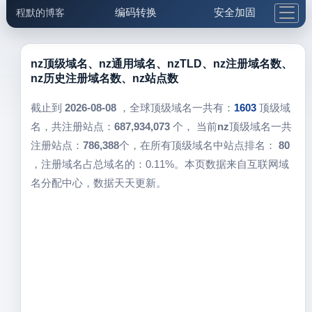
编码转换
安全加固
程默的博客
格式化与前端
网络工具
IP与域名
邮件工具
生活便民
更多工具
nz顶级域名、nz通用域名、nzTLD、nz注册域名数、
nz历史注册域名数、nz站点数
5.1支付宝大红包
截止到
2026-08-08
，全球顶级域名一共有：
1603
顶级域
名，共注册站点：
687,934,073
个， 当前
nz
顶级域名一共
注册站点：
786,388
个，在所有顶级域名中站点排名：
80
，注册域名占总域名的：0.11%。本页数据来自互联网域
名分配中心，数据天天更新。