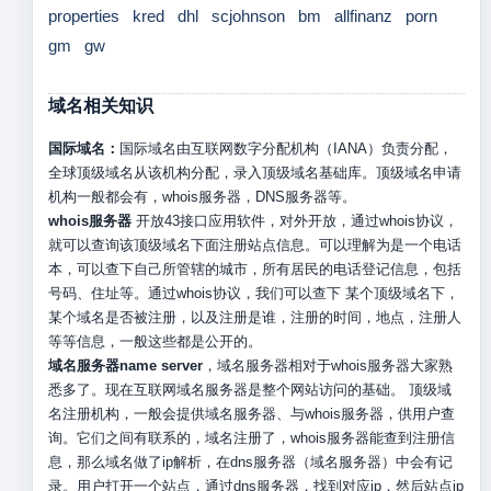
properties
kred
dhl
scjohnson
bm
allfinanz
porn
gm
gw
域名相关知识
国际域名：
国际域名由互联网数字分配机构（IANA）负责分配，
全球顶级域名从该机构分配，录入顶级域名基础库。顶级域名申请
机构一般都会有，whois服务器，DNS服务器等。
whois服务器
开放43接口应用软件，对外开放，通过whois协议，
就可以查询该顶级域名下面注册站点信息。可以理解为是一个电话
本，可以查下自己所管辖的城市，所有居民的电话登记信息，包括
号码、住址等。通过whois协议，我们可以查下 某个顶级域名下，
某个域名是否被注册，以及注册是谁，注册的时间，地点，注册人
等等信息，一般这些都是公开的。
域名服务器name server
，域名服务器相对于whois服务器大家熟
悉多了。现在互联网域名服务器是整个网站访问的基础。 顶级域
名注册机构，一般会提供域名服务器、与whois服务器，供用户查
询。它们之间有联系的，域名注册了，whois服务器能查到注册信
息，那么域名做了ip解析，在dns服务器（域名服务器）中会有记
录。用户打开一个站点，通过dns服务器，找到对应ip，然后站点ip