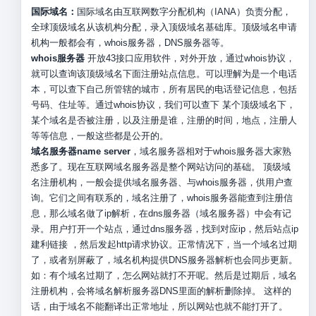
国际域名：
国际域名由互联网数字分配机构（IANA）负责分配，
全球顶级域名从该机构分配，录入顶级域名基础库。顶级域名申请
机构一般都会有，whois服务器，DNS服务器等。
whois服务器
开放43接口应用软件，对外开放，通过whois协议，
就可以查询该顶级域名下面注册站点信息。可以理解为是一个电话
本，可以查下自己所管辖的城市，所有居民的电话登记信息，包括
号码、住址等。通过whois协议，我们可以查下 某个顶级域名下，
某个域名是否被注册，以及注册是谁，注册的时间，地点，注册人
等等信息，一般这些都是公开的。
域名服务器name server
，域名服务器相对于whois服务器大家熟
悉多了。现在互联网域名服务器是整个网站访问的基础。 顶级域
名注册机构，一般会提供域名服务器、与whois服务器，供用户查
询。它们之间有联系的，域名注册了，whois服务器能查到注册信
息，那么域名做了ip解析，在dns服务器（域名服务器）中会有记
录。用户打开一个站点，通过dns服务器，找到对应ip，然后站点ip
建利链接 ，然后发起http请求协议。正常情况下，当一个域名过期
了，或者别屏蔽了，域名机构提供DNS服务器解析也会同步更新。
如：有个域名过期了，怎么网站就打不开呢。然后是过期后，域名
注册机构，会将域名解析服务器DNS里面的解析删除掉。 这样的
话，由于域名不能翻译出正常地址，所以网站也就不能打开了。