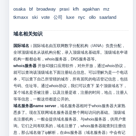
osaka
bf
broadway
praxi
kfh
agakhan
mz
tkmaxx
ski
vote
公司
luxe
nyc
ollo
saarland
域名相关知识
国际域名：
国际域名由互联网数字分配机构（IANA）负责分配，
全球顶级域名从该机构分配，录入顶级域名基础库。顶级域名申请
机构一般都会有，whois服务器，DNS服务器等。
whois服务器
开放43接口应用软件，对外开放，通过whois协议，
就可以查询该顶级域名下面注册站点信息。可以理解为是一个电话
本，可以查下自己所管辖的城市，所有居民的电话登记信息，包括
号码、住址等。通过whois协议，我们可以查下 某个顶级域名下，
某个域名是否被注册，以及注册是谁，注册的时间，地点，注册人
等等信息，一般这些都是公开的。
域名服务器name server
，域名服务器相对于whois服务器大家熟
悉多了。现在互联网域名服务器是整个网站访问的基础。 顶级域
名注册机构，一般会提供域名服务器、与whois服务器，供用户查
询。它们之间有联系的，域名注册了，whois服务器能查到注册信
息，那么域名做了ip解析，在dns服务器（域名服务器）中会有记