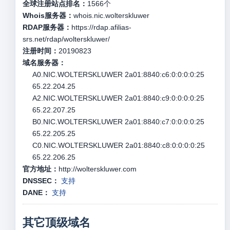
全球注册站点排名：
1566
个
Whois服务器：
whois.nic.wolterskluwer
RDAP服务器：
https://rdap.afilias-
srs.net/rdap/wolterskluwer/
注册时间：
20190823
域名服务器：
A0.NIC.WOLTERSKLUWER 2a01:8840:c6:0:0:0:0:25
65.22.204.25
A2.NIC.WOLTERSKLUWER 2a01:8840:c9:0:0:0:0:25
65.22.207.25
B0.NIC.WOLTERSKLUWER 2a01:8840:c7:0:0:0:0:25
65.22.205.25
C0.NIC.WOLTERSKLUWER 2a01:8840:c8:0:0:0:0:25
65.22.206.25
官方地址：
http://wolterskluwer.com
DNSSEC：
支持
DANE：
支持
其它顶级域名