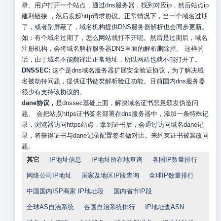
录。用户打开一个站点，通过dns服务器，找到对应ip，然后站点ip
建利链接 ，然后发起http请求协议。正常情况下，当一个域名过期
了，或者别屏蔽了，域名机构提供DNS服务器解析也会同步更新。
如：有个域名过期了，怎么网站就打不开呢。然后是过期后，域名
注册机构，会将域名解析服务器DNS里面的解析删除掉。 这样的
话，由于域名不能翻译出正常地址，所以网站也就不能打开了。
DNSSEC:
这个是dns域名服务器扩展安全验证协议，为了解决域
名被劫持问题，提供证书链类解析验证功能。目前国内dns服务器
很少有支持该协议的。
dane协议，
是dnssec基础上面，解决域名证书恶意颁发伪造问
题。 会把站点https证书签名部署在dns服务器中，添加一条特殊记
录，浏览器访问https站点，拿到证书后，会通过访问域名dane记
录，将获得证书与dane记录配置签名做对比。来约束证书被篡改问
题。
其它
IP地址信息
IP地址所在地查询
各国IP数量排行
网络公司IP地址
国家及地区IP段查询
全球IP数量排行
中国国内ISP商家 IP地址段
国内省市IP段
全球AS自治系统
各国自治系统排行
IP地址查ASN