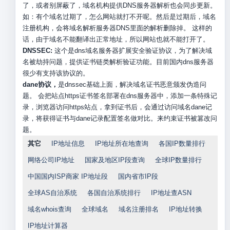
了，或者别屏蔽了，域名机构提供DNS服务器解析也会同步更新。
如：有个域名过期了，怎么网站就打不开呢。然后是过期后，域名
注册机构，会将域名解析服务器DNS里面的解析删除掉。 这样的
话，由于域名不能翻译出正常地址，所以网站也就不能打开了。
DNSSEC:
这个是dns域名服务器扩展安全验证协议，为了解决域
名被劫持问题，提供证书链类解析验证功能。目前国内dns服务器
很少有支持该协议的。
dane协议，
是dnssec基础上面，解决域名证书恶意颁发伪造问
题。 会把站点https证书签名部署在dns服务器中，添加一条特殊记
录，浏览器访问https站点，拿到证书后，会通过访问域名dane记
录，将获得证书与dane记录配置签名做对比。来约束证书被篡改问
题。
其它
IP地址信息
IP地址所在地查询
各国IP数量排行
网络公司IP地址
国家及地区IP段查询
全球IP数量排行
中国国内ISP商家 IP地址段
国内省市IP段
全球AS自治系统
各国自治系统排行
IP地址查ASN
域名whois查询
全球域名
域名注册排名
IP地址转换
IP地址计算器