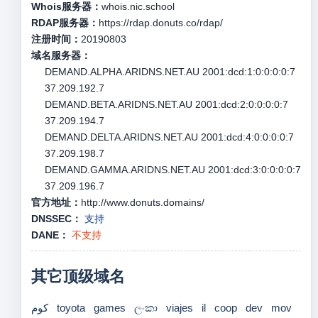
Whois服务器：
whois.nic.school
RDAP服务器：
https://rdap.donuts.co/rdap/
注册时间：
20190803
域名服务器：
DEMAND.ALPHA.ARIDNS.NET.AU 2001:dcd:1:0:0:0:0:7
37.209.192.7
DEMAND.BETA.ARIDNS.NET.AU 2001:dcd:2:0:0:0:0:7
37.209.194.7
DEMAND.DELTA.ARIDNS.NET.AU 2001:dcd:4:0:0:0:0:7
37.209.198.7
DEMAND.GAMMA.ARIDNS.NET.AU 2001:dcd:3:0:0:0:0:7
37.209.196.7
官方地址：
http://www.donuts.domains/
DNSSEC：
支持
DANE：
不支持
其它顶级域名
كوم
toyota
games
ලංකා
viajes
il
coop
dev
mov