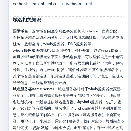
netbank
capital
mba
lb
webcam
reit
域名相关知识
国际域名：
国际域名由互联网数字分配机构（IANA）负责分配，
全球顶级域名从该机构分配，录入顶级域名基础库。顶级域名申请
机构一般都会有，whois服务器，DNS服务器等。
whois服务器
开放43接口应用软件，对外开放，通过whois协议，
就可以查询该顶级域名下面注册站点信息。可以理解为是一个电话
本，可以查下自己所管辖的城市，所有居民的电话登记信息，包括
号码、住址等。通过whois协议，我们可以查下 某个顶级域名下，
某个域名是否被注册，以及注册是谁，注册的时间，地点，注册人
等等信息，一般这些都是公开的。
域名服务器name server
，域名服务器相对于whois服务器大家熟
悉多了。现在互联网域名服务器是整个网站访问的基础。 顶级域
名注册机构，一般会提供域名服务器、与whois服务器，供用户查
询。它们之间有联系的，域名注册了，whois服务器能查到注册信
息，那么域名做了ip解析，在dns服务器（域名服务器）中会有记
录。用户打开一个站点，通过dns服务器，找到对应ip，然后站点ip
建利链接 ，然后发起http请求协议。正常情况下，当一个域名过期