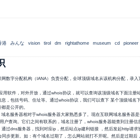
香港
みんな
vision
tirol
dm
rightathome
museum
cd
pioneer
识
网数字分配机构（IANA）负责分配，全球顶级域名从该机构分配，录入顶
口应用软件，对外开放，通过whois协议，就可以查询该顶级域名下面注
息，包括号码、住址等。通过whois协议，我们可以查下 某个顶级域
些都是公开的。
，域名服务器相对于whois服务器大家熟悉多了。现在互联网域名服务器
，供用户查询。它们之间有联系的，域名注册了，whois服务器能查到注册信
通过dns服务器，找到对应ip，然后站点ip建利链接 ，然后发起htt
也会同步更新。如：有个域名过期了，怎么网站就打不开呢。然后是过期后