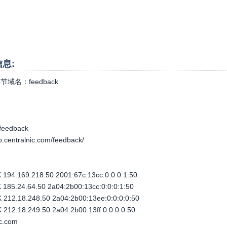
信息:
节域名：
feedback
个
.feedback
ap.centralnic.com/feedback/
194.169.218.50 2001:67c:13cc:0:0:0:1:50
185.24.64.50 2a04:2b00:13cc:0:0:0:1:50
212.18.248.50 2a04:2b00:13ee:0:0:0:0:50
12.18.249.50 2a04:2b00:13ff:0:0:0:0:50
ic.com