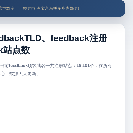
付宝大红包
领券啦,淘宝京东拼多多内部券!
backTLD、feedback注册
ck站点数
 当前
feedback
顶级域名一共注册站点：
18,101
个，在所有
中心，数据天天更新。